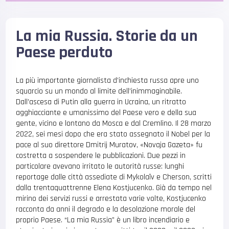
La mia Russia. Storie da un
Paese perduto
La più importante giornalista d’inchiesta russa apre uno
squarcio su un mondo al limite dell’inimmaginabile.
Dall’ascesa di Putin alla guerra in Ucraina, un ritratto
agghiacciante e umanissimo del Paese vero e della sua
gente, vicino e lontano da Mosca e dal Cremlino. Il 28 marzo
2022, sei mesi dopo che era stato assegnato il Nobel per la
pace al suo direttore Dmitrij Muratov, «Novaja Gazeta» fu
costretta a sospendere le pubblicazioni. Due pezzi in
particolare avevano irritato le autorità russe: lunghi
reportage dalle città assediate di Mykolaïv e Cherson, scritti
dalla trentaquattrenne Elena Kostjucenko. Già da tempo nel
mirino dei servizi russi e arrestata varie volte, Kostjucenko
racconta da anni il degrado e la desolazione morale del
proprio Paese. “La mia Russia” è un libro incendiario e