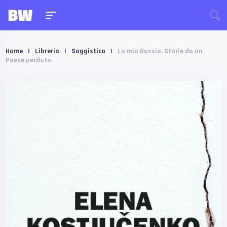
Home
|
Libreria
|
Saggistica
|
La mia Russia. Storie da un
Paese perduto