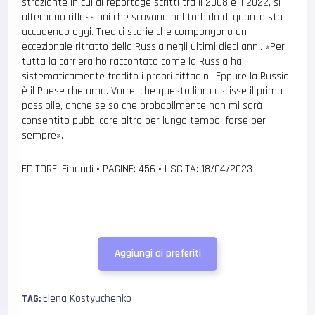
straziante in cui ai reportage scritti tra il 2008 e il 2022, si
alternano riflessioni che scavano nel torbido di quanto sta
accadendo oggi. Tredici storie che compongono un
eccezionale ritratto della Russia negli ultimi dieci anni. «Per
tutta la carriera ho raccontato come la Russia ha
sistematicamente tradito i propri cittadini. Eppure la Russia
è il Paese che amo. Vorrei che questo libro uscisse il prima
possibile, anche se so che probabilmente non mi sarà
consentito pubblicare altro per lungo tempo, forse per
sempre».
EDITORE: Einaudi
•
PAGINE: 456
•
USCITA: 18/04/2023
Aggiungi ai preferiti
Elena Kostyuchenko
TAG: