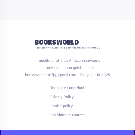
BOOKSWORLD
PER CHI AMA I LIBRI C'È SEMPRE UN ALTRO MONDO
In qualità di affiliati Amazon riceviamo
commissioni su acquisti idonei.
booksworldstaff[@]gmail.com - Copyright © 2025
Termini e condizioni
Privacy Policy
Cookie policy
Chi siamo e contatti