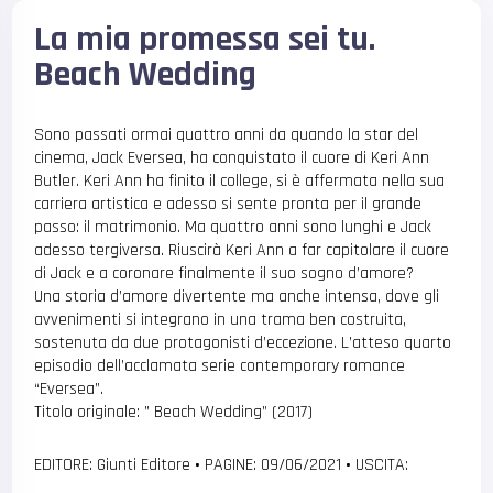
La mia promessa sei tu.
Beach Wedding
Sono passati ormai quattro anni da quando la star del
cinema, Jack Eversea, ha conquistato il cuore di Keri Ann
Butler. Keri Ann ha finito il college, si è affermata nella sua
carriera artistica e adesso si sente pronta per il grande
passo: il matrimonio. Ma quattro anni sono lunghi e Jack
adesso tergiversa. Riuscirà Keri Ann a far capitolare il cuore
di Jack e a coronare finalmente il suo sogno d’amore?
Una storia d’amore divertente ma anche intensa, dove gli
avvenimenti si integrano in una trama ben costruita,
sostenuta da due protagonisti d’eccezione. L’atteso quarto
episodio dell’acclamata serie contemporary romance
“Eversea”.
Titolo originale: ” Beach Wedding” (2017)
EDITORE: Giunti Editore
•
PAGINE: 09/06/2021
•
USCITA: