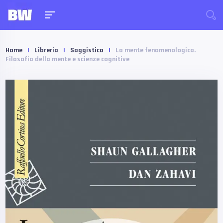
Home
|
Libreria
|
Saggistica
|
La mente fenomenologica.
Filosofia della mente e scienze cognitive