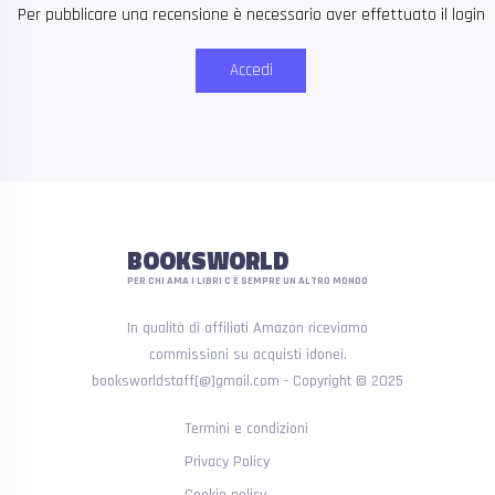
Per pubblicare una recensione è necessario aver effettuato il login
Accedi
BOOKSWORLD
PER CHI AMA I LIBRI C'È SEMPRE UN ALTRO MONDO
In qualità di affiliati Amazon riceviamo
commissioni su acquisti idonei.
booksworldstaff[@]gmail.com - Copyright © 2025
Termini e condizioni
Privacy Policy
Cookie policy