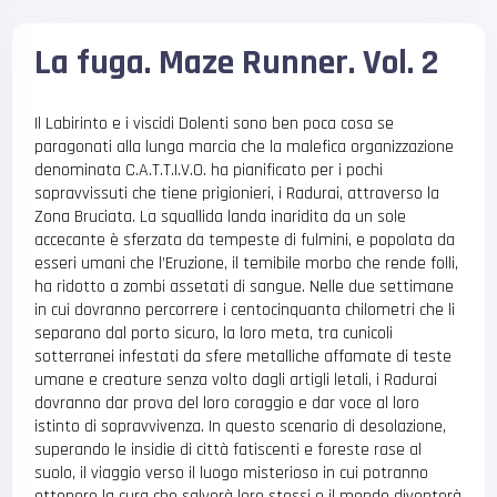
La fuga. Maze Runner. Vol. 2
Il Labirinto e i viscidi Dolenti sono ben poca cosa se
paragonati alla lunga marcia che la malefica organizzazione
denominata C.A.T.T.I.V.O. ha pianificato per i pochi
sopravvissuti che tiene prigionieri, i Radurai, attraverso la
Zona Bruciata. La squallida landa inaridita da un sole
accecante è sferzata da tempeste di fulmini, e popolata da
esseri umani che l’Eruzione, il temibile morbo che rende folli,
ha ridotto a zombi assetati di sangue. Nelle due settimane
in cui dovranno percorrere i centocinquanta chilometri che li
separano dal porto sicuro, la loro meta, tra cunicoli
sotterranei infestati da sfere metalliche affamate di teste
umane e creature senza volto dagli artigli letali, i Radurai
dovranno dar prova del loro coraggio e dar voce al loro
istinto di sopravvivenza. In questo scenario di desolazione,
superando le insidie di città fatiscenti e foreste rase al
suolo, il viaggio verso il luogo misterioso in cui potranno
ottenere la cura che salverà loro stessi e il mondo diventerà