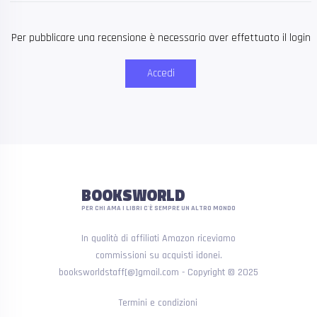
Per pubblicare una recensione è necessario aver effettuato il login
Accedi
BOOKSWORLD
PER CHI AMA I LIBRI C'È SEMPRE UN ALTRO MONDO
In qualità di affiliati Amazon riceviamo
commissioni su acquisti idonei.
booksworldstaff[@]gmail.com - Copyright © 2025
Termini e condizioni