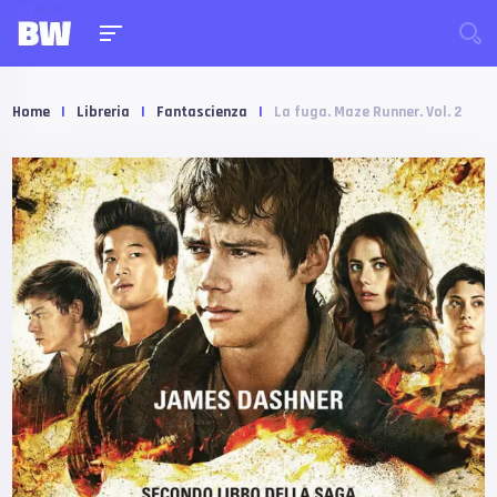
Home
|
Libreria
|
Fantascienza
|
La fuga. Maze Runner. Vol. 2