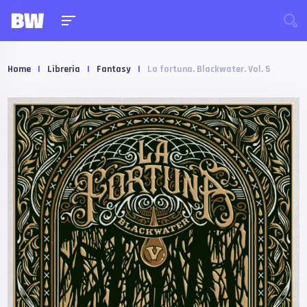
Home
|
Libreria
|
Fantasy
|
La fortuna. Blackwater. Vol. 5