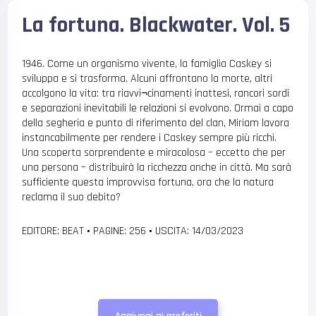
La fortuna. Blackwater. Vol. 5
1946. Come un organismo vivente, la famiglia Caskey si
sviluppa e si trasforma. Alcuni affrontano la morte, altri
accolgono la vita: tra riavvi¬cinamenti inattesi, rancori sordi
e separazioni inevitabili le relazioni si evolvono. Ormai a capo
della segheria e punto di riferimento del clan, Miriam lavora
instancabilmente per rendere i Caskey sempre più ricchi.
Una scoperta sorprendente e miracolosa – eccetto che per
una persona – distribuirà la ricchezza anche in città. Ma sarà
sufficiente questa improvvisa fortuna, ora che la natura
reclama il suo debito?
EDITORE: BEAT
•
PAGINE: 256
•
USCITA: 14/03/2023