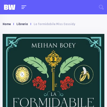
Home
|
Libreria
|
La formidabile Miss Cassidy