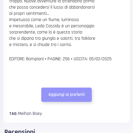
troppo. Nuove avventure la attendono prima
che possa concedersi il lusso di abbandonarsi
ai propri sentimenti…
Impetuosa come un fiume, luminosa
e inesorabile, Leda Cassidy è un personaggio
sorprendente, come lo è questa storia
che si dipana tra giungla e salotti, tra folklore
e mistero, e si chiude tra i sorrisi.
EDITORE: Bompiani
•
PAGINE: 256
•
USCITA: 05/02/2025
Aggiungi ai preferiti
Meihan Boey
TAG:
Recensioni