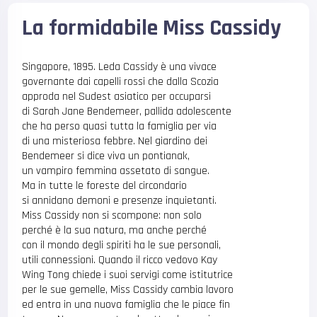
La formidabile Miss Cassidy
Singapore, 1895. Leda Cassidy è una vivace
governante dai capelli rossi che dalla Scozia
approda nel Sudest asiatico per occuparsi
di Sarah Jane Bendemeer, pallida adolescente
che ha perso quasi tutta la famiglia per via
di una misteriosa febbre. Nel giardino dei
Bendemeer si dice viva un pontianak,
un vampiro femmina assetato di sangue.
Ma in tutte le foreste del circondario
si annidano demoni e presenze inquietanti.
Miss Cassidy non si scompone: non solo
perché è la sua natura, ma anche perché
con il mondo degli spiriti ha le sue personali,
utili connessioni. Quando il ricco vedovo Kay
Wing Tong chiede i suoi servigi come istitutrice
per le sue gemelle, Miss Cassidy cambia lavoro
ed entra in una nuova famiglia che le piace fin