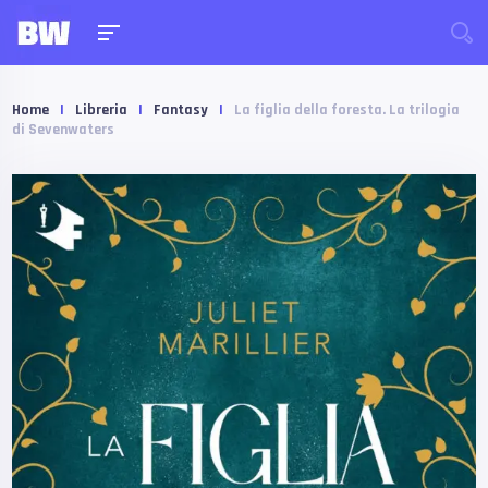
Home
|
Libreria
|
Fantasy
|
La figlia della foresta. La trilogia
di Sevenwaters