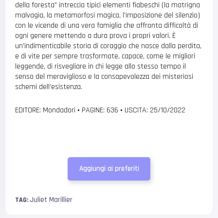
della foresta” intreccia tipici elementi fiabeschi (la matrigna
malvagia, la metamorfosi magica, l’imposizione del silenzio)
con le vicende di una vera famiglia che affronta difficoltà di
ogni genere mettendo a dura prova i propri valori. È
un’indimenticabile storia di coraggio che nasce dalla perdita,
e di vite per sempre trasformate, capace, come le migliori
leggende, di risvegliare in chi legge allo stesso tempo il
senso del meraviglioso e la consapevolezza dei misteriosi
schemi dell’esistenza.
EDITORE: Mondadori
•
PAGINE: 636
•
USCITA: 25/10/2022
Aggiungi ai preferiti
Juliet Marillier
TAG: