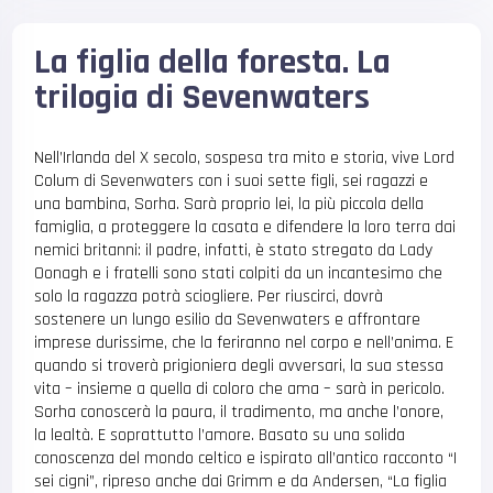
La figlia della foresta. La
trilogia di Sevenwaters
Nell’Irlanda del X secolo, sospesa tra mito e storia, vive Lord
Colum di Sevenwaters con i suoi sette figli, sei ragazzi e
una bambina, Sorha. Sarà proprio lei, la più piccola della
famiglia, a proteggere la casata e difendere la loro terra dai
nemici britanni: il padre, infatti, è stato stregato da Lady
Oonagh e i fratelli sono stati colpiti da un incantesimo che
solo la ragazza potrà sciogliere. Per riuscirci, dovrà
sostenere un lungo esilio da Sevenwaters e affrontare
imprese durissime, che la feriranno nel corpo e nell’anima. E
quando si troverà prigioniera degli avversari, la sua stessa
vita – insieme a quella di coloro che ama – sarà in pericolo.
Sorha conoscerà la paura, il tradimento, ma anche l’onore,
la lealtà. E soprattutto l’amore. Basato su una solida
conoscenza del mondo celtico e ispirato all’antico racconto “I
sei cigni”, ripreso anche dai Grimm e da Andersen, “La figlia