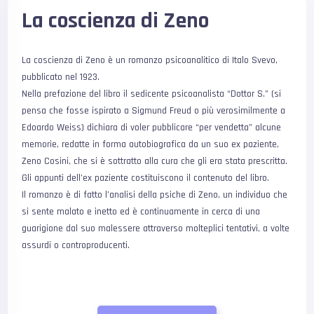
La coscienza di Zeno
La coscienza di Zeno è un romanzo psicoanalitico di Italo Svevo,
pubblicato nel 1923.
Nella prefazione del libro il sedicente psicoanalista “Dottor S.” (si
pensa che fosse ispirato a Sigmund Freud o più verosimilmente a
Edoardo Weiss) dichiara di voler pubblicare “per vendetta” alcune
memorie, redatte in forma autobiografica da un suo ex paziente,
Zeno Cosini, che si è sottratto alla cura che gli era stata prescritta.
Gli appunti dell’ex paziente costituiscono il contenuto del libro.
Il romanzo è di fatto l’analisi della psiche di Zeno, un individuo che
si sente malato e inetto ed è continuamente in cerca di una
guarigione dal suo malessere attraverso molteplici tentativi, a volte
assurdi o controproducenti.