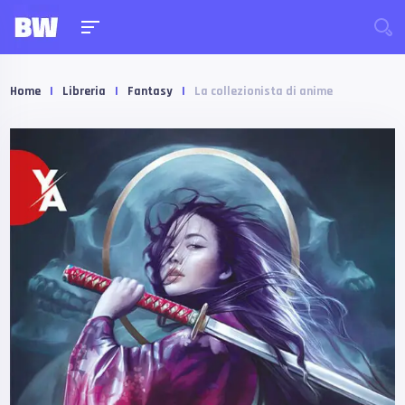
Home
|
Libreria
|
Fantasy
|
La collezionista di anime