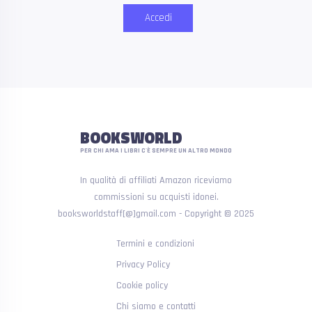
Accedi
BOOKSWORLD
PER CHI AMA I LIBRI C'È SEMPRE UN ALTRO MONDO
In qualità di affiliati Amazon riceviamo
commissioni su acquisti idonei.
booksworldstaff[@]gmail.com - Copyright © 2025
Termini e condizioni
Privacy Policy
Cookie policy
Chi siamo e contatti