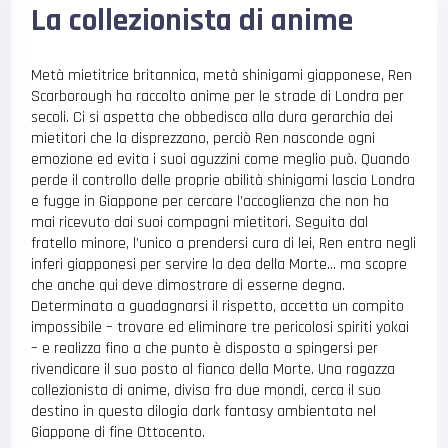
La collezionista di anime
Metà mietitrice britannica, metà shinigami giapponese, Ren
Scarborough ha raccolto anime per le strade di Londra per
secoli. Ci si aspetta che obbedisca alla dura gerarchia dei
mietitori che la disprezzano, perciò Ren nasconde ogni
emozione ed evita i suoi aguzzini come meglio può. Quando
perde il controllo delle proprie abilità shinigami lascia Londra
e fugge in Giappone per cercare l’accoglienza che non ha
mai ricevuto dai suoi compagni mietitori. Seguita dal
fratello minore, l’unico a prendersi cura di lei, Ren entra negli
inferi giapponesi per servire la dea della Morte… ma scopre
che anche qui deve dimostrare di esserne degna.
Determinata a guadagnarsi il rispetto, accetta un compito
impossibile – trovare ed eliminare tre pericolosi spiriti yokai
– e realizza fino a che punto è disposta a spingersi per
rivendicare il suo posto al fianco della Morte. Una ragazza
collezionista di anime, divisa fra due mondi, cerca il suo
destino in questa dilogia dark fantasy ambientata nel
Giappone di fine Ottocento.