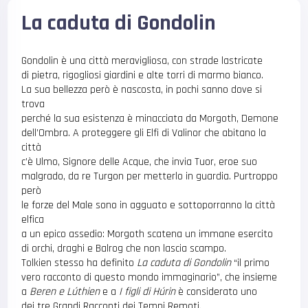
La caduta di Gondolin
Gondolin è una città meravigliosa, con strade lastricate
di pietra, rigogliosi giardini e alte torri di marmo bianco.
La sua bellezza però è nascosta, in pochi sanno dove si
trova
perché la sua esistenza è minacciata da Morgoth, Demone
dell’Ombra. A proteggere gli Elfi di Valinor che abitano la
città
c’è Ulmo, Signore delle Acque, che invia Tuor, eroe suo
malgrado, da re Turgon per metterlo in guardia. Purtroppo
però
le forze del Male sono in agguato e sottoporranno la città
elfica
a un epico assedio: Morgoth scatena un immane esercito
di orchi, draghi e Balrog che non lascia scampo.
Tolkien stesso ha definito
La caduta di Gondolin
“il primo
vero racconto di questo mondo immaginario”, che insieme
a
Beren e Lúthien
e a
I figli di Húrin
è considerato uno
dei tre Grandi Racconti dei Tempi Remoti.