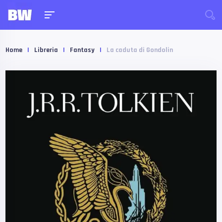
Home
|
Libreria
|
Fantasy
|
La caduta di Gondolin