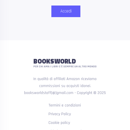
Accedi
BOOKSWORLD
PER CHI AMA I LIBRI C'È SEMPRE UN ALTRO MONDO
In qualità di affiliati Amazon riceviamo
commissioni su acquisti idonei.
booksworldstaff[@]gmail.com - Copyright © 2025
Termini e condizioni
Privacy Policy
Cookie policy