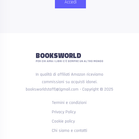
Accedi
BOOKSWORLD
PER CHI AMA I LIBRI C'È SEMPRE UN ALTRO MONDO
In qualità di affiliati Amazon riceviamo
commissioni su acquisti idonei.
booksworldstaff[@]gmail.com - Copyright © 2025
Termini e condizioni
Privacy Policy
Cookie policy
Chi siamo e contatti