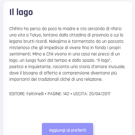
Il lago
Chihiro ha perso da poco la madre e sta cercando di rifarsi
una vita a Tokyo, lontano dalla cittadina di provincia a cui la
legano brutti ricordi. Nakajima è tormentato da un passato
misterioso che gli impedisce di vivere fino in fondo i propri
sentimenti. Mino e Chii vivono in una casa nei pressi di un
lago, un luogo fuori dal tempo e dallo spazio. “Il lago”,
poetico e inquietante, racconta una storia d’amore inusuale,
dove il bisogno di affetto e comprensione diventano più
importanti dei tradizionali cliché di una relazione.
EDITORE: Feltrinelli
•
PAGINE: 142
•
USCITA: 20/04/2017
Aggiungi ai preferiti