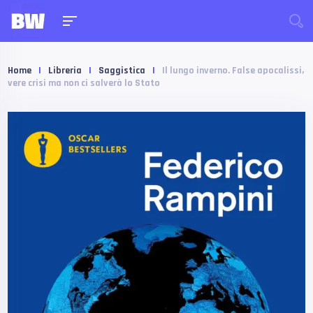
Home
|
Libreria
|
Saggistica
|
Il lungo inverno. False apocalissi,
vere crisi ma non ci salverà lo Stato