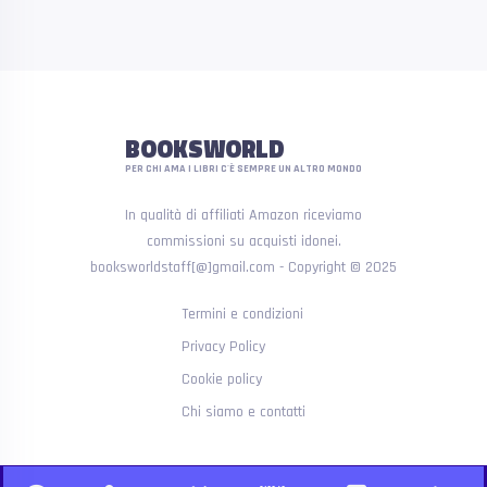
BOOKSWORLD
PER CHI AMA I LIBRI C'È SEMPRE UN ALTRO MONDO
In qualità di affiliati Amazon riceviamo
commissioni su acquisti idonei.
booksworldstaff[@]gmail.com - Copyright © 2025
Termini e condizioni
Privacy Policy
Cookie policy
Chi siamo e contatti