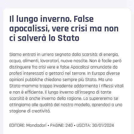
Il lungo inverno. False
apocalissi, vere crisi ma non
ci salverà lo Stato
Siamo entrati in un’era segnata dalla scarsità: di energia,
acqua, alimenti, lavoratori, nuove nascite. Non è facile però
distinguere fra crisi vere e false Apocalissi annunciate da
profeti interessati a gettarci nel terrore. In Europa diverse
opinioni pubbliche chiedono sempre più Stato. Ma uno
Stato-mamma troppo invadente addormenta i riflessi vitali
e non è efficiente. Il lungo inverno all’insegna di tante
scarsità è anche inverno della ragione. Lo supereremo se
attingiamo alle qualità del nostro modello, aprendoci a una
stagione di creatività.
EDITORE: Mondadori
•
PAGINE: 240
•
USCITA: 30/01/2024