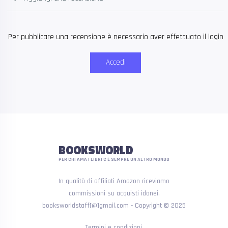
Per pubblicare una recensione è necessario aver effettuato il login
Accedi
BOOKSWORLD
PER CHI AMA I LIBRI C'È SEMPRE UN ALTRO MONDO
In qualità di affiliati Amazon riceviamo
commissioni su acquisti idonei.
booksworldstaff[@]gmail.com - Copyright © 2025
Termini e condizioni