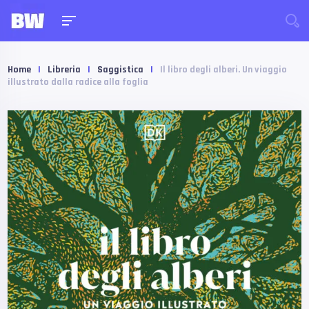
Home
|
Libreria
|
Saggistica
|
Il libro degli alberi. Un viaggio
illustrato dalla radice alla foglia