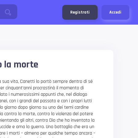
Registrati
Accedi
ro la morte
la sua vita, Canetti lo portò sempre dentro di sé
r cinquant’anni procrastinò il momento di
olato i numerosissimi appunti che, nel dialogo
i, con i grandi del passato e con i propri lutti
do giorno dopo giorno su uno dei temi cardine
ia contro la morte, contro la violenza del potere
entando gli altri, contro Dio che ha inventato la
uccide e ama la guerra. Una battaglia che era un
vare i morti – almeno per qualche tempo ancora –