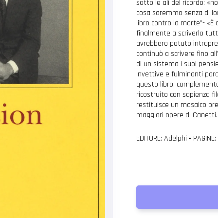
sotto le ali del ricordo: 
cosa saremmo senza di loro
libro contro la morte”- «È 
finalmente a scriverlo tutt
avrebbero potuto intrapren
continuò a scrivere fino al
di un sistema i suoi pensie
invettive e fulminanti par
questo libro, complemento
ricostruito con sapienza fil
restituisce un mosaico pre
maggiori opere di Canetti.
EDITORE: Adelphi
•
PAGINE: