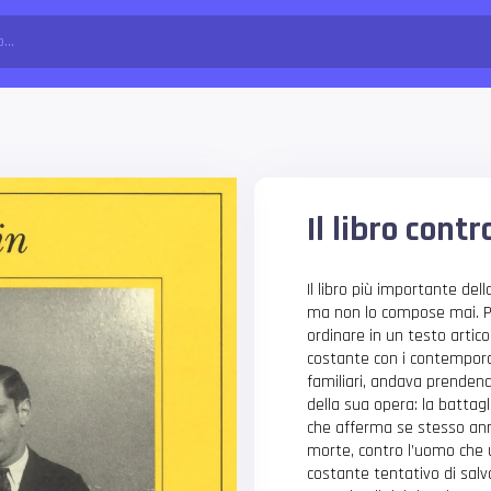
Il libro cont
Il libro più importante del
ma non lo compose mai. Pe
ordinare in un testo artic
costante con i contemporane
familiari, andava prenden
della sua opera: la battagl
che afferma se stesso anni
morte, contro l’uomo che 
costante tentativo di sal