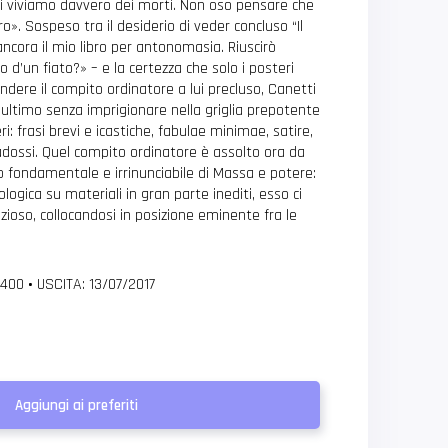
«noi viviamo davvero dei morti. Non oso pensare che
». Sospeso tra il desiderio di veder concluso “Il
ancora il mio libro per antonomasia. Riuscirò
o d’un fiato?» – e la certezza che solo i posteri
dere il compito ordinatore a lui precluso, Canetti
l’ultimo senza imprigionare nella griglia prepotente
ri: frasi brevi e icastiche, fabulae minimae, satire,
adossi. Quel compito ordinatore è assolto ora da
 fondamentale e irrinunciabile di Massa e potere:
ologica su materiali in gran parte inediti, esso ci
zioso, collocandosi in posizione eminente fra le
 400
•
USCITA: 13/07/2017
Aggiungi ai preferiti