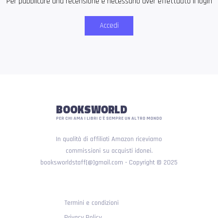
Per pubblicare una recensione è necessario aver effettuato il login
Accedi
BOOKSWORLD
PER CHI AMA I LIBRI C'È SEMPRE UN ALTRO MONDO
In qualità di affiliati Amazon riceviamo
commissioni su acquisti idonei.
booksworldstaff[@]gmail.com - Copyright © 2025
Termini e condizioni
Privacy Policy