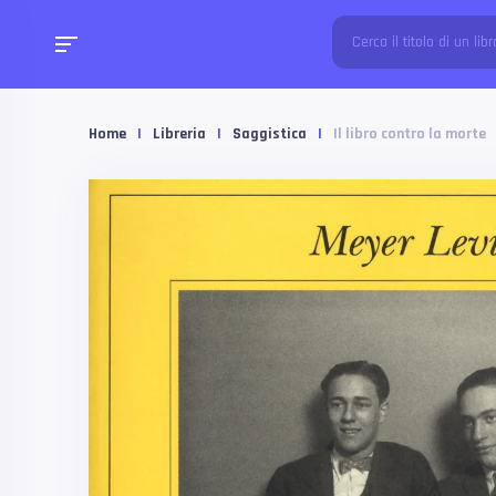
Home
|
Libreria
|
Saggistica
|
Il libro contro la morte