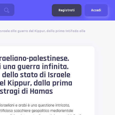
Registrati
Accedi
 Israele alla guerra del Kippur, dalla prima Intifada alle
israeliano-palestinese.
di una guerra infinita.
 dello stato di Israele
el Kippur, dalla prima
 stragi di Hamas
 israeliani e arabi è una questione intricata,
artificioso scacchiere geopolitico mediorientale