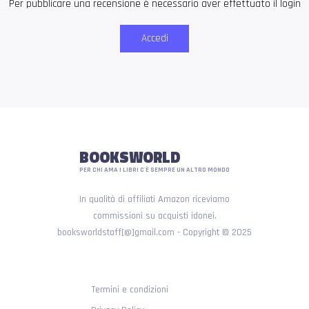
Per pubblicare una recensione è necessario aver effettuato il login
Accedi
BOOKSWORLD
PER CHI AMA I LIBRI C'È SEMPRE UN ALTRO MONDO
In qualità di affiliati Amazon riceviamo
commissioni su acquisti idonei.
booksworldstaff[@]gmail.com - Copyright © 2025
Termini e condizioni