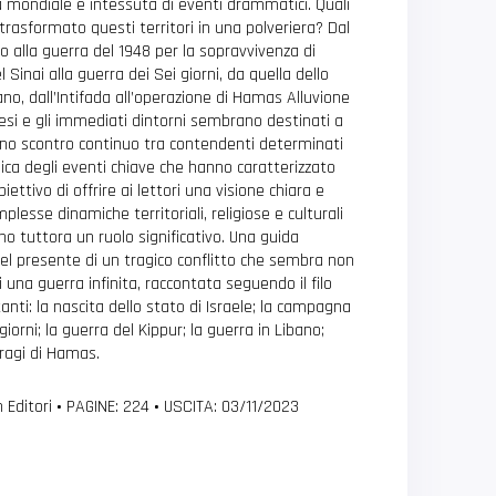
 mondiale e intessuta di eventi drammatici. Quali
trasformato questi territori in una polveriera? Dal
o alla guerra del 1948 per la sopravvivenza di
 Sinai alla guerra dei Sei giorni, da quella dello
no, dall’Intifada all’operazione di Hamas Alluvione
inesi e gli immediati dintorni sembrano destinati a
uno scontro continuo tra contendenti determinati
ica degli eventi chiave che hanno caratterizzato
iettivo di offrire ai lettori una visione chiara e
lesse dinamiche territoriali, religiose e culturali
o tuttora un ruolo significativo. Una guida
nel presente di un tragico conflitto che sembra non
i una guerra infinita, raccontata seguendo il filo
nti: la nascita dello stato di Israele; la campagna
 giorni; la guerra del Kippur; la guerra in Libano;
tragi di Hamas.
 Editori
•
PAGINE: 224
•
USCITA: 03/11/2023