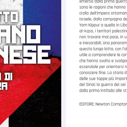
emerso dalla prima guerra
sono le ragioni che hanno 
crollo dell’impero ottoman
Israele, dalla campagna del
Yom Kippur a quella in Liba
al-Aqsa, i territori palest
non trovare mai pace, in 
e inesorabili. Una panoram
questa lunga lotta, con l’ob
utile a comprendere le comp
che hanno svolto e svolgon
essenziale per orientarsi 
conoscere fine. La storia d
delle sue tappe più importa
del Sinai; la guerra dei sei
dalla prima Intifada alle s
EDITORE: Newton Compton