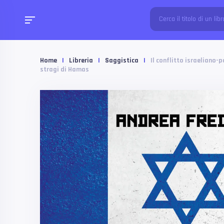
Home
|
Libreria
|
Saggistica
|
Il conflitto israeliano-p
stragi di Hamas