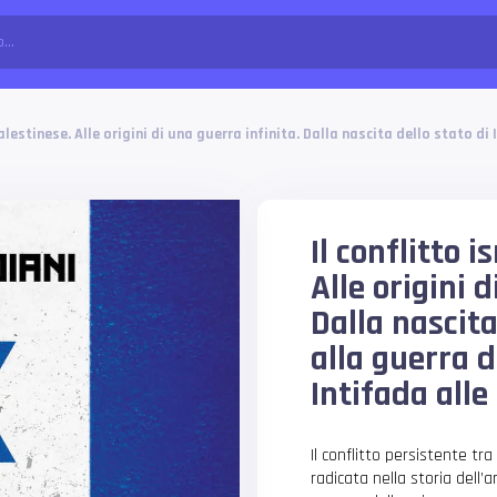
alestinese. Alle origini di una guerra infinita. Dalla nascita dello stato di
Il conflitto 
Alle origini 
Dalla nascita
alla guerra d
Intifada alle
Il conflitto persistente tra
radicata nella storia dell’