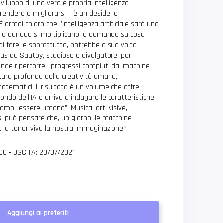
viluppo di una vera e propria intelligenza
pprendere e migliorarsi – è un desiderio
rmai chiaro che l’intelligenza artificiale sarà una
o e dunque si moltiplicano le domande su cosa
i fare: e soprattutto, potrebbe a sua volta
us du Sautoy, studioso e divulgatore, per
de ripercorre i progressi compiuti dal machine
tura profonda della creatività umana,
atematici. Il risultato è un volume che offre
ondo dell’IA e arriva a indagare le caratteristiche
miamo “essere umano”. Musica, arti visive,
si può pensare che, un giorno, le macchine
ci a tener viva la nostra immaginazione?
400
•
USCITA: 20/07/2021
Aggiungi ai preferiti