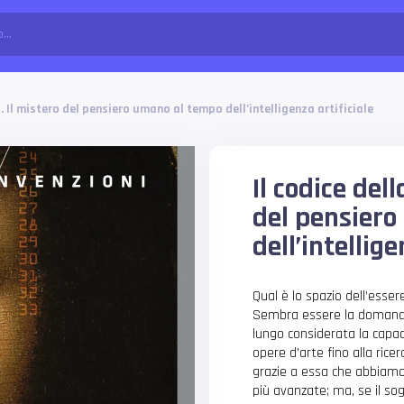
à. Il mistero del pensiero umano al tempo dell’intelligenza artificiale
Il codice dell
del pensier
dell’intellige
Qual è lo spazio dell’esser
Sembra essere la domanda 
lungo considerata la capac
opere d’arte fino alla rice
grazie a essa che abbiamo
più avanzate; ma, se il sog