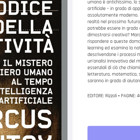
umana è antichissimo, lo s
artificiale – in grado di a
assolutamente moderno. È o
realtà nel prossimo futur
potrebbe essere in grado d
dimostrarsi creativa? Marc
rispondere a queste doman
learning ed esamina la na
descrivendone i processi m
un’analisi innovativa del m
essenziali di ciò che chia
letteratura, matematica, 
saranno in grado di aiutar
EDITORE: Rizzoli
•
PAGINE: 