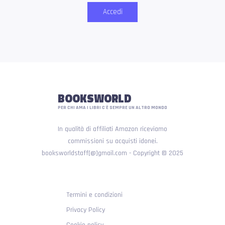
Accedi
BOOKSWORLD
PER CHI AMA I LIBRI C'È SEMPRE UN ALTRO MONDO
In qualità di affiliati Amazon riceviamo
commissioni su acquisti idonei.
booksworldstaff[@]gmail.com - Copyright © 2025
Termini e condizioni
Privacy Policy