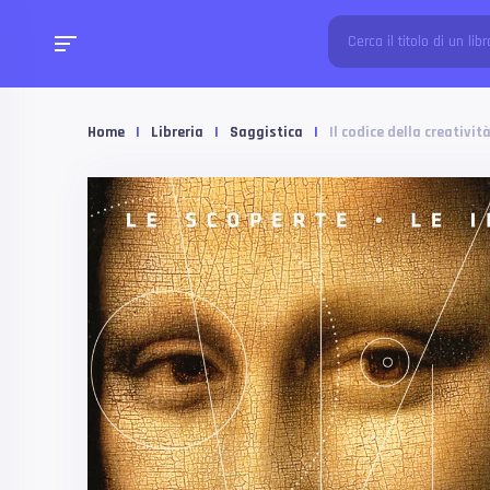
Home
|
Libreria
|
Saggistica
|
Il codice della creativit