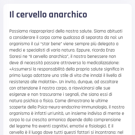
Il cervello anarchico
Possiamo riappropriarci della nostra salute. Siamo abituati
a considerare il corpo come qualcosa di separato da noi: un
organismo il cui “star bene” viene sempre più delegato a
medici e specialisti di varia natura. Eppure, ricorda Enzo
Soresi ne “II cervello anarchico”, il nostro benessere non
deve di necessità passare attraverso la medicalizzazione:
«Assumersi la responsabilità della propria salute significa in
primo luogo adottare uno stile di vita che innalzi il livello di
resistenza alle malattie». Un invito, dunque, ad ascoltare
con attenzione il nostro corpo, a riavvicinarsi alle sue
esigenze e non trascurarne i segnali, che siano essi di
natura psichica o fisica. Come dimostrano le ultime
scoperte della Psico-neuro-endocrino-immunologia, il nostro
organismo è infatti un’unità, un insieme indiviso di mente e
corpo la cui crescita armonica dipende dalla comprensione
del legame fra eventi cognitivi, emotivi e fisiologici. E il
cervello è il luogo dove tutti questi fattori si incontrano: nel