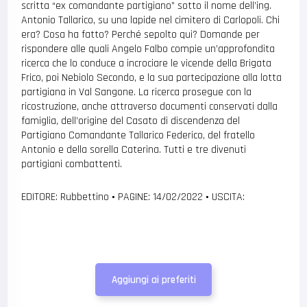
scritta “ex comandante partigiano” sotto il nome dell’ing.
Antonio Tallarico, su una lapide nel cimitero di Carlopoli. Chi
era? Cosa ha fatto? Perché sepolto qui? Domande per
rispondere alle quali Angelo Falbo compie un’approfondita
ricerca che lo conduce a incrociare le vicende della Brigata
Frico, poi Nebiolo Secondo, e la sua partecipazione alla lotta
partigiana in Val Sangone. La ricerca prosegue con la
ricostruzione, anche attraverso documenti conservati dalla
famiglia, dell’origine del Casato di discendenza del
Partigiano Comandante Tallarico Federico, del fratello
Antonio e della sorella Caterina. Tutti e tre divenuti
partigiani combattenti.
EDITORE: Rubbettino
•
PAGINE: 14/02/2022
•
USCITA:
Aggiungi ai preferiti