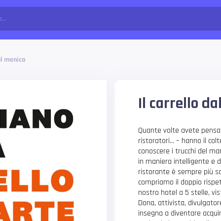
el manico
Il carrello d
Quante volte avete pensato
ristoratori… – hanno il col
conoscere i trucchi del mark
in maniera intelligente e d
ristorante è sempre più s
compriamo il doppio rispet
nostro hotel a 5 stelle, vi
Dona, attivista, divulgato
insegna a diventare acquir