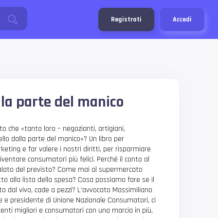
Registrati
Accedi
alla parte del manico
 che «tanto loro – negozianti, artigiani,
tello dalla parte del manico»? Un libro per
eting e far valere i nostri diritti, per risparmiare
iventare consumatori più felici. Perché il conto al
alato del previsto? Come mai al supermercato
to alla lista della spesa? Cosa possiamo fare se il
sto dal vivo, cade a pezzi? L’avvocato Massimiliano
re e presidente di Unione Nazionale Consumatori, ci
enti migliori e consumatori con una marcia in più,