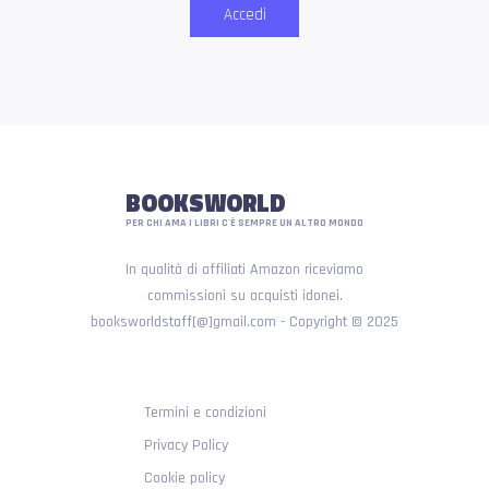
Accedi
BOOKSWORLD
PER CHI AMA I LIBRI C'È SEMPRE UN ALTRO MONDO
In qualità di affiliati Amazon riceviamo
commissioni su acquisti idonei.
booksworldstaff[@]gmail.com - Copyright © 2025
Termini e condizioni
Privacy Policy
Cookie policy