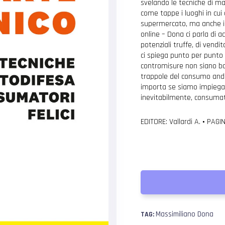
svelando le tecniche di m
come tappe i luoghi in cui
supermercato, ma anche il r
online – Dona ci parla di a
potenziali truffe, di vendit
ci spiega punto per punto
contromisure non siano bas
trappole del consumo andan
importa se siamo impiegati,
inevitabilmente, consumat
EDITORE: Vallardi A.
•
PAGIN
Massimiliano Dona
TAG: