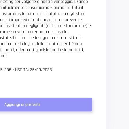
arketing per volgerle a nostro vantaggio. Usando
 abitualmente consumiamo – primo fra tutti il
istorante, la farmacia, l’autofficina e gli store
cquisti impulsivi e routinari, di come prevenire
ori insistenti o negligenti (e di come liberarcene) e
 come scrivere un reclamo nel caso le
tate. Un libro che insegna a districarsi tra le
do oltre la logica dello scontro, perché non
 notai, rider o artigiani: in fondo siamo tutti,
ori.
E: 256
•
USCITA: 26/09/2023
Aggiungi ai preferiti