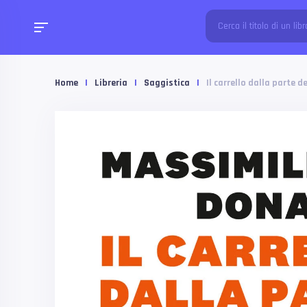
Home
|
Libreria
|
Saggistica
|
Il carrello dalla parte d