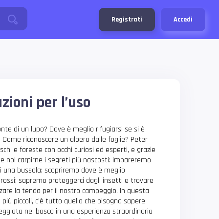
Registrati
Accedi
uzioni per l’uso
te di un lupo? Dove è meglio rifugiarsi se si è
 Come riconoscere un albero dalle foglie? Peter
hi e foreste con occhi curiosi ed esperti, e grazie
 noi carpirne i segreti più nascosti: impareremo
 di una bussola; scopriremo dove è meglio
ti rossi; sapremo proteggerci dagli insetti e trovare
azzare la tenda per il nostro campeggio. In questa
 più piccoli, c’è tutto quello che bisogna sapere
ggiata nel bosco in una esperienza straordinaria