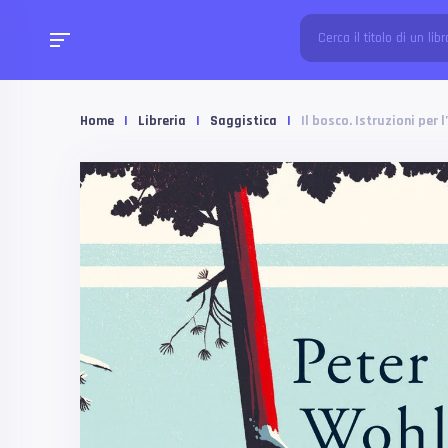
Home
|
Libreria
|
Saggistica
|
Il bosco. Istruzioni per 