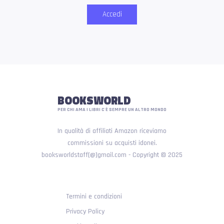
Accedi
BOOKSWORLD
PER CHI AMA I LIBRI C'È SEMPRE UN ALTRO MONDO
In qualità di affiliati Amazon riceviamo
commissioni su acquisti idonei.
booksworldstaff[@]gmail.com - Copyright © 2025
Termini e condizioni
Privacy Policy