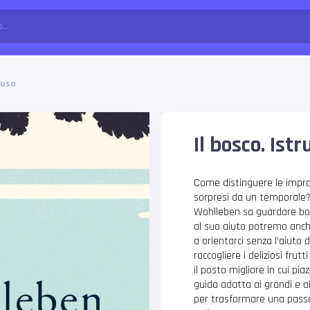
l’uso
Il bosco. Istr
Come distinguere le impron
sorpresi da un temporale?
Wohlleben sa guardare bosc
al suo aiuto potremo anche
a orientarci senza l’aiuto
raccogliere i deliziosi frut
il posto migliore in cui pi
guida adatta ai grandi e ai
per trasformare una passe