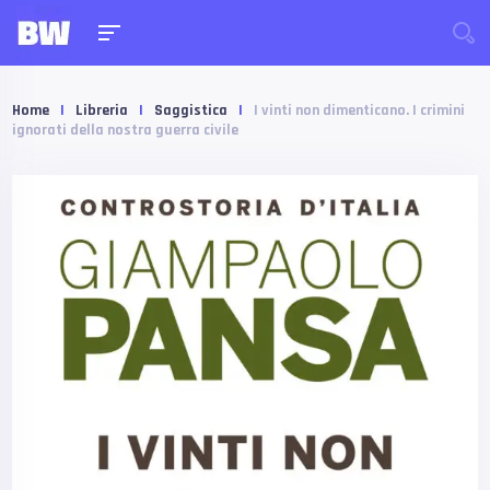
Home
|
Libreria
|
Saggistica
|
I vinti non dimenticano. I crimini
ignorati della nostra guerra civile