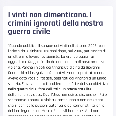
I vinti non dimenticano. I
crimini ignorati della nostra
guerra civile
“Quando pubblicai Il sangue dei vinti nell’ottobre 2003, venni
linciato dalle sinistre. Tre anni dopo, nel 2006, per l’uscita di
un altro mio lavoro revisionista, La grande bugia, fui
aggredito a Reggio Emilia da una squadra di postcomunisti
violenti. Perché i nipoti dei trinariciuti dipinti da Giovanni
Guareschi mi inseguivano? I motivi erano soprattutto due.
Avevo dato voce ai fascisti, obbligati dai vincitori a un lungo
silenzio. E avevo posto il problema del Pci e del suo obiettivo
nella guerra civile: fare dell’Italia un paese satellite
dell’Unione sovietica. Oggi l’Urss non esiste più, anche il Pci è
scomparso. Eppure le sinistre continuano a non accettare
che si parli delle pulsioni autoritarie dei comunisti italiani e
del loro legame con Mosca. E per sfida che nei Vinti non