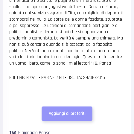
dimenticano ho scritto le pagine che mi ero lasciato alle
spalle. L’occupazione jugoslava di Trieste, Gorizia e Fiume,
guidata dal servizio segreto di Tito, con migliaia di deportati
scomparsi nel nulla. La sorte delle donne fasciste, stuprate
e poi soppresse. Le uccisioni di comandanti partigiani e di
politici socialisti e democristiani che si opponevano al
predominio comunista. La verità è sempre una chimera. Ma
non si può cercarla quando si è accecati dalla faziosità
politica. Nei Vinti non dimenticano ho rifiutato ancora una
volta la storia inquinata dall’ideologia. Questo mi fa sentire
un uomo libero, come lo sono i miei lettori.” (G. Pansa)
EDITORE: Rizzoli
•
PAGINE: 480
•
USCITA: 29/06/2015
Aggiungi ai preferiti
Giampaolo Pansa
TAG: