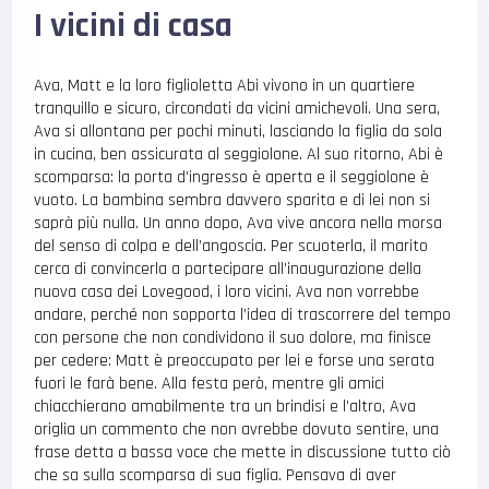
I vicini di casa
Ava, Matt e la loro figlioletta Abi vivono in un quartiere
tranquillo e sicuro, circondati da vicini amichevoli. Una sera,
Ava si allontana per pochi minuti, lasciando la figlia da sola
in cucina, ben assicurata al seggiolone. Al suo ritorno, Abi è
scomparsa: la porta d’ingresso è aperta e il seggiolone è
vuoto. La bambina sembra davvero sparita e di lei non si
saprà più nulla. Un anno dopo, Ava vive ancora nella morsa
del senso di colpa e dell’angoscia. Per scuoterla, il marito
cerca di convincerla a partecipare all’inaugurazione della
nuova casa dei Lovegood, i loro vicini. Ava non vorrebbe
andare, perché non sopporta l’idea di trascorrere del tempo
con persone che non condividono il suo dolore, ma finisce
per cedere: Matt è preoccupato per lei e forse una serata
fuori le farà bene. Alla festa però, mentre gli amici
chiacchierano amabilmente tra un brindisi e l’altro, Ava
origlia un commento che non avrebbe dovuto sentire, una
frase detta a bassa voce che mette in discussione tutto ciò
che sa sulla scomparsa di sua figlia. Pensava di aver