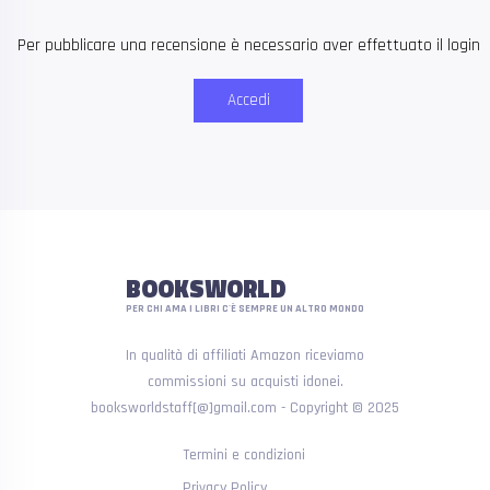
Per pubblicare una recensione è necessario aver effettuato il login
Accedi
BOOKSWORLD
PER CHI AMA I LIBRI C'È SEMPRE UN ALTRO MONDO
In qualità di affiliati Amazon riceviamo
commissioni su acquisti idonei.
booksworldstaff[@]gmail.com - Copyright © 2025
Termini e condizioni
Privacy Policy