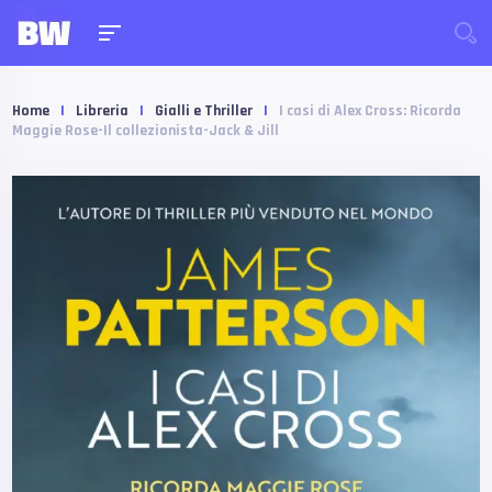
Home
|
Libreria
|
Gialli e Thriller
|
I casi di Alex Cross: Ricorda
Maggie Rose-Il collezionista-Jack & Jill