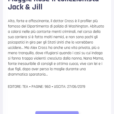
Jack & Jill
Alto, forte e affascinante, il dottor Cross è il profiler più
famoso del Dipartimento di polizia di Washington. Abituato
a calarsi nelle più contorte menti criminali, nel corso della
sua carriera si è fatto molti nemici, e non sono pochi gli
psicopatici in giro per gli Stati Uniti che lo vorrebbero
uccidere… Ma Alex Cross ha anche una vita privata, più o
meno tranquilla, dove rifugiarsi quando i casi su cui indaga
si fanno troppo violenti: cresciuto dalla nonna, Nana Mama,
fonte inesauribile di consigli e ottima cuoca, vive con lei e i
due figli, dopo aver perso la moglie durante una
drammatica sparatoria…
EDITORE: TEA
•
PAGINE: 960
•
USCITA: 27/06/2019