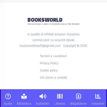
BOOKSWORLD
PER CHI AMA I LIBRI C'È SEMPRE UN ALTRO MONDO
In qualità di affiliati Amazon riceviamo
commissioni su acquisti idonei.
booksworldstaff[@]gmail.com - Copyright © 2025
Termini e condizioni
Privacy Policy
Cookie policy
Chi siamo e contatti
Guida
Biblioteca
Audiolibri
Libreria
BlogeStorie
Votazioni