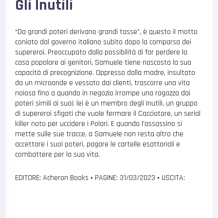
Gli Inutili
“Da grandi poteri derivano grandi tasse”, è questo il motto
coniato dal governo italiano subito dopo la comparsa dei
supereroi. Preoccupato dalla possibilità di far perdere la
casa popolare ai genitori, Samuele tiene nascosta la sua
capacità di precognizione. Oppresso dalla madre, insultato
da un microonde e vessato dai clienti, trascorre una vita
noiosa fino a quando in negozio irrompe una ragazza dai
poteri simili ai suoi: lei è un membro degli Inutili, un gruppo
di supereroi sfigati che vuole fermare il Cacciatore, un serial
killer noto per uccidere i Polari. E quando l’assassino si
mette sulle sue tracce, a Samuele non resta altro che
accettare i suoi poteri, pagare le cartelle esattoriali e
combattere per la sua vita.
EDITORE: Acheron Books
•
PAGINE: 31/03/2023
•
USCITA: