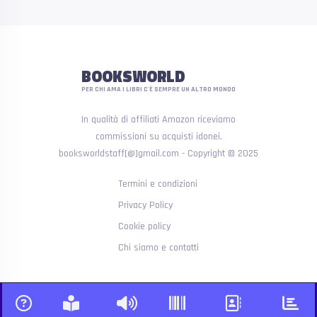
BOOKSWORLD
PER CHI AMA I LIBRI C'È SEMPRE UN ALTRO MONDO
In qualità di affiliati Amazon riceviamo
commissioni su acquisti idonei.
booksworldstaff[@]gmail.com - Copyright © 2025
Termini e condizioni
Privacy Policy
Cookie policy
Chi siamo e contatti