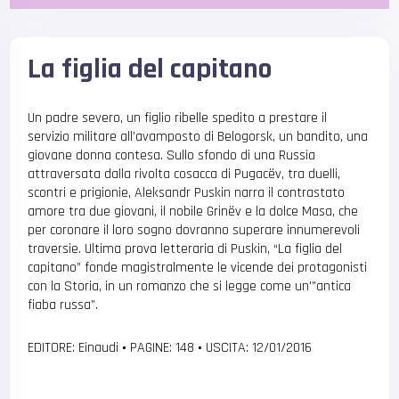
La figlia del capitano
Un padre severo, un figlio ribelle spedito a prestare il
servizio militare all’avamposto di Belogorsk, un bandito, una
giovane donna contesa. Sullo sfondo di una Russia
attraversata dalla rivolta cosacca di Pugacëv, tra duelli,
scontri e prigionie, Aleksandr Puskin narra il contrastato
amore tra due giovani, il nobile Grinëv e la dolce Masa, che
per coronare il loro sogno dovranno superare innumerevoli
traversie. Ultima prova letteraria di Puskin, “La figlia del
capitano” fonde magistralmente le vicende dei protagonisti
con la Storia, in un romanzo che si legge come un'”antica
fiaba russa”.
EDITORE: Einaudi
•
PAGINE: 148
•
USCITA: 12/01/2016