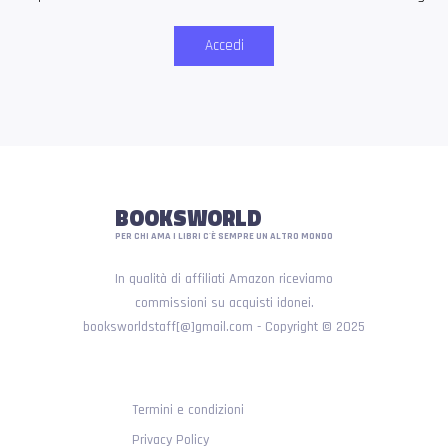
Accedi
BOOKSWORLD
PER CHI AMA I LIBRI C'È SEMPRE UN ALTRO MONDO
In qualità di affiliati Amazon riceviamo
commissioni su acquisti idonei.
booksworldstaff[@]gmail.com - Copyright © 2025
Termini e condizioni
Privacy Policy