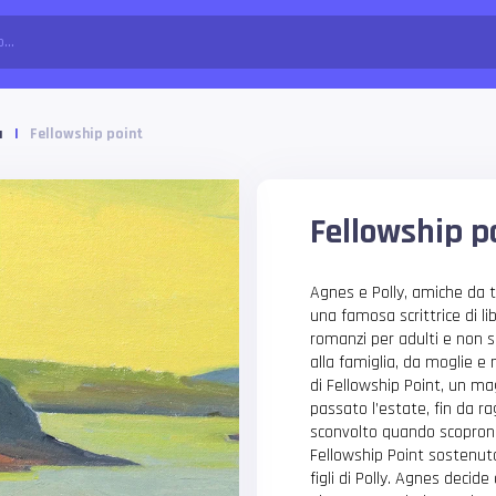
a
|
Fellowship point
Fellowship p
Agnes e Polly, amiche da 
una famosa scrittrice di li
romanzi per adulti e non s
alla famiglia, da moglie e
di Fellowship Point, un ma
passato l’estate, fin da ra
sconvolto quando scoprono 
Fellowship Point sostenuto 
figli di Polly. Agnes decid