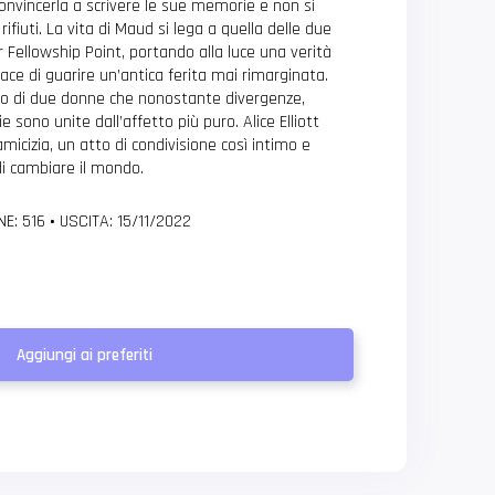
onvincerla a scrivere le sue memorie e non si
rifiuti. La vita di Maud si lega a quella delle due
r Fellowship Point, portando alla luce una verità
ace di guarire un’antica ferita mai rimarginata.
atto di due donne che nonostante divergenze,
e sono unite dall’affetto più puro. Alice Elliott
amicizia, un atto di condivisione così intimo e
di cambiare il mondo.
NE: 516
•
USCITA: 15/11/2022
Aggiungi ai preferiti