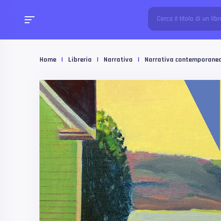
Home
|
Libreria
|
Narrativa
|
Narrativa contemporane