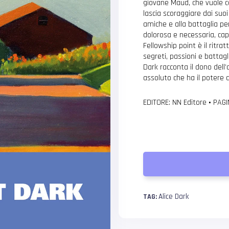
giovane Maud, che vuole c
lascia scoraggiare dai suoi 
amiche e alla battaglia pe
dolorosa e necessaria, cap
Fellowship point è il ritr
segreti, passioni e battagli
Dark racconta il dono dell’
assoluto che ha il potere 
EDITORE: NN Editore
•
PAGI
Alice Dark
TAG: