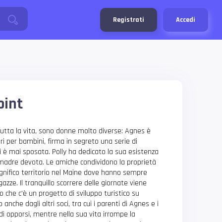
Registrati
Accedi
oint
tutta la vita, sono donne molto diverse: Agnes è
bri per bambini, firma in segreto una serie di
i è mai sposata. Polly ha dedicato la sua esistenza
 madre devota. Le amiche condividono la proprietà
gnifico territorio nel Maine dove hanno sempre
gazze. Il tranquillo scorrere delle giornate viene
che c’è un progetto di sviluppo turistico su
anche dagli altri soci, tra cui i parenti di Agnes e i
e di opporsi, mentre nella sua vita irrompe la