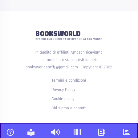
BOOKSWORLD
PER CHI AMA I LIBRI C'È SEMPRE UN ALTRO MONDO
In qualità di affiliati Amazon riceviamo
commissioni su acquisti idonei.
booksworldstaff[@]gmail.com - Copyright © 2025
Termini e condizioni
Privacy Policy
Cookie policy
Chi siamo e contatti