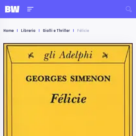
Home
|
Libreria
|
Gialli e Thriller
|
Félicie