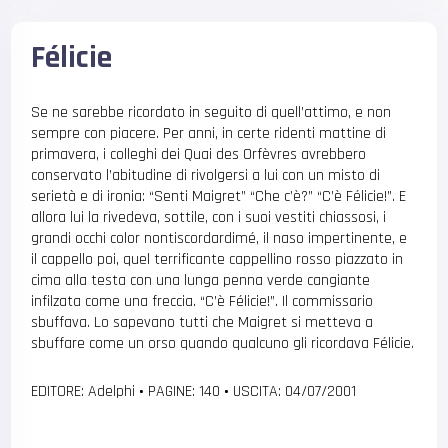
Félicie
Se ne sarebbe ricordato in seguito di quell’attimo, e non
sempre con piacere. Per anni, in certe ridenti mattine di
primavera, i colleghi dei Quai des Orfèvres avrebbero
conservato l’abitudine di rivolgersi a lui con un misto di
serietà e di ironia: “Senti Maigret” “Che c’è?” “C’è Félicie!”. E
allora lui la rivedeva, sottile, con i suoi vestiti chiassosi, i
grandi occhi color nontiscordardimé, il naso impertinente, e
il cappello poi, quel terrificante cappellino rosso piazzato in
cima alla testa con una lunga penna verde cangiante
infilzata come una freccia. “C’è Félicie!”. Il commissario
sbuffava. Lo sapevano tutti che Maigret si metteva a
sbuffare come un orso quando qualcuno gli ricordava Félicie.
EDITORE: Adelphi
•
PAGINE: 140
•
USCITA: 04/07/2001