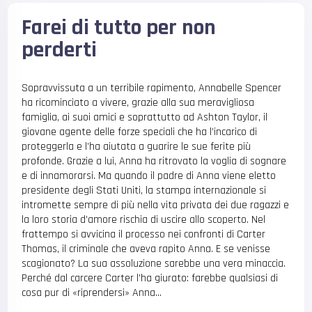
Farei di tutto per non
perderti
Sopravvissuta a un terribile rapimento, Annabelle Spencer
ha ricominciato a vivere, grazie alla sua meravigliosa
famiglia, ai suoi amici e soprattutto ad Ashton Taylor, il
giovane agente delle forze speciali che ha l’incarico di
proteggerla e l’ha aiutata a guarire le sue ferite più
profonde. Grazie a lui, Anna ha ritrovato la voglia di sognare
e di innamorarsi. Ma quando il padre di Anna viene eletto
presidente degli Stati Uniti, la stampa internazionale si
intromette sempre di più nella vita privata dei due ragazzi e
la loro storia d’amore rischia di uscire allo scoperto. Nel
frattempo si avvicina il processo nei confronti di Carter
Thomas, il criminale che aveva rapito Anna. E se venisse
scagionato? La sua assoluzione sarebbe una vera minaccia.
Perché dal carcere Carter l’ha giurato: farebbe qualsiasi di
cosa pur di «riprendersi» Anna…