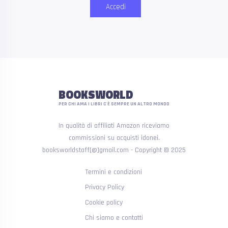
Accedi
BOOKSWORLD
PER CHI AMA I LIBRI C'È SEMPRE UN ALTRO MONDO
In qualità di affiliati Amazon riceviamo
commissioni su acquisti idonei.
booksworldstaff[@]gmail.com - Copyright © 2025
Termini e condizioni
Privacy Policy
Cookie policy
Chi siamo e contatti