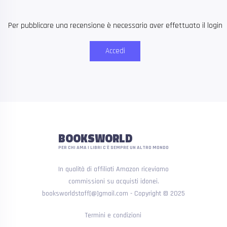
Per pubblicare una recensione è necessario aver effettuato il login
Accedi
BOOKSWORLD
PER CHI AMA I LIBRI C'È SEMPRE UN ALTRO MONDO
In qualità di affiliati Amazon riceviamo
commissioni su acquisti idonei.
booksworldstaff[@]gmail.com - Copyright © 2025
Termini e condizioni