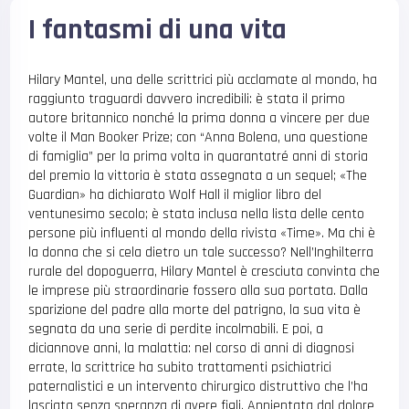
I fantasmi di una vita
Hilary Mantel, una delle scrittrici più acclamate al mondo, ha
raggiunto traguardi davvero incredibili: è stata il primo
autore britannico nonché la prima donna a vincere per due
volte il Man Booker Prize; con “Anna Bolena, una questione
di famiglia” per la prima volta in quarantatré anni di storia
del premio la vittoria è stata assegnata a un sequel; «The
Guardian» ha dichiarato Wolf Hall il miglior libro del
ventunesimo secolo; è stata inclusa nella lista delle cento
persone più influenti al mondo della rivista «Time». Ma chi è
la donna che si cela dietro un tale successo? Nell’Inghilterra
rurale del dopoguerra, Hilary Mantel è cresciuta convinta che
le imprese più straordinarie fossero alla sua portata. Dalla
sparizione del padre alla morte del patrigno, la sua vita è
segnata da una serie di perdite incolmabili. E poi, a
diciannove anni, la malattia: nel corso di anni di diagnosi
errate, la scrittrice ha subito trattamenti psichiatrici
paternalistici e un intervento chirurgico distruttivo che l’ha
lasciata senza speranza di avere figli. Annientata dal dolore