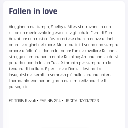
Fallen in love
Viaggiando nel tempo, Shelby e Miles si ritrovano in una
cittadina medioevale inglese alla vigilia della Fiera di San
Valentino: una rustica festa cortese che con danze e doni
onora le ragioni del cuore. Ma come tutti sanno non sempre
amore e felicità si danno la mano: l’umile cavaliere Roland si
strugge d’amore per la nobile Rosaline; Arriane non sa darsi
pace da quando la sua Tess è tornata per sempre tra le
tenebre di Lucifero. E per Luce e Daniel, destinati a
inseguirsi nei secoli, la sorpresa più bella sarebbe potersi
liberare almeno per un giorno della maledizione che li
perseguita.
EDITORE: Rizzoli
•
PAGINE: 204
•
USCITA: 17/10/2023