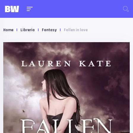
Home
|
Libreria
|
Fantasy
|
Fallen in love