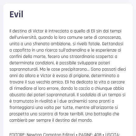
Evil
Il destino di Victor è intrecciato a quello di Eli sin dai tempi
dell’università, quando la loro comune sete di conoscenza,
unita a una sfrenata ambizione, si rivelò fatale. Gettandosi
a capofitto in una ricerca sull’adrenalina e le esperienze ai
confini della morte, fecero una straordinaria scoperta: a
determinate condizioni, è possibile sviluppare poteri
soprannaturali. Ma le cose precipitarono… Sono passati dieci
anni da allora e Victor è evaso di prigione, determinato a
trovare il suo vecchio amico. Eli ha dedicato la vita a cercare
di rimediare al loro errore, dando la caccia a chiunque abbia
abusato dei poteri soprannaturali. Il sodalizio di un tempo si
è tramutato in rivalità e i due arcinemici sono pronti a
fronteggiarsi una volta per tutte, mentre all’orizzonte si
prospetta uno scontro di forze terribili. Una battaglia che
cambierà per sempre il destino del mondo.
EDITORE: Newton Compton Editori
•
PAGINE: 408
•
USCITA: