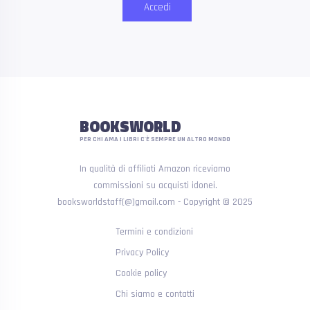
Accedi
BOOKSWORLD
PER CHI AMA I LIBRI C'È SEMPRE UN ALTRO MONDO
In qualità di affiliati Amazon riceviamo
commissioni su acquisti idonei.
booksworldstaff[@]gmail.com - Copyright © 2025
Termini e condizioni
Privacy Policy
Cookie policy
Chi siamo e contatti