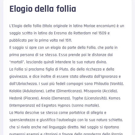
Elogio della follia
L’Elogio della follia (titolo originale in latino Moriae encomium) è un
saggio scritto in latino da Erasmo da Rotterdam nel 1509 e
pubblicato per la prima volta nel 1511.
Il saggio si apre con un elogio da parte della Follia, che parla in
prima persona di se stessa. Essa prende poi le distanze dai
“mortali”, lasciando quindi intendere la sua natura divina.
La Follia si proclama figlia di Pluto, dio della ricchezza e della
giovinezza, e dice inoltre di essere stata allevata dall’Ignoranza e
dall’Ubriachezza. I suoi più fedeli compagni sono Philautia (Vanità),
Kolakia (Adulazione), Lethe (Dimenticanza), Misoponia (Accidia),
Hedonè (Piacere), Anoia (Demenza), Tryphe (Licenziosità), Komos
(Intemperanza) ed Eegretos Hypnos (sonno mortale).
La Morìa descrive se stessa come portatrice di allegria e
spensieratezza e giustifica l’autoelogio con la sua natura schietta,
che si rivela anche nel linguaggio diretto. Nel saggio si riportano
numerosi esempi e citazioni a favore della grandezza della Pazzia