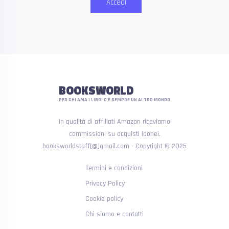
Accedi
BOOKSWORLD
PER CHI AMA I LIBRI C'È SEMPRE UN ALTRO MONDO
In qualità di affiliati Amazon riceviamo
commissioni su acquisti idonei.
booksworldstaff[@]gmail.com - Copyright © 2025
Termini e condizioni
Privacy Policy
Cookie policy
Chi siamo e contatti