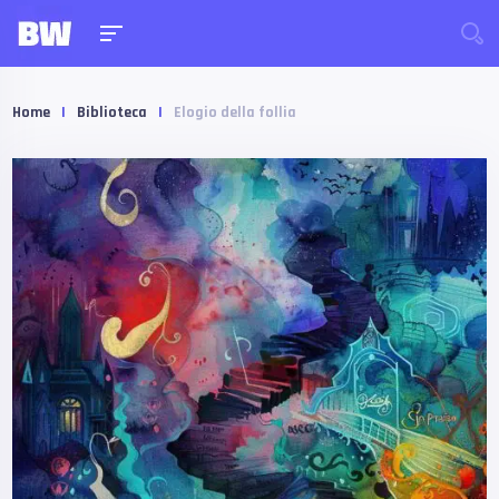
Home
|
Biblioteca
|
Elogio della follia