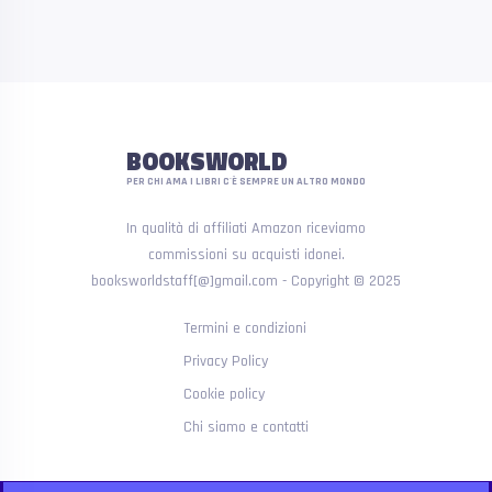
BOOKSWORLD
PER CHI AMA I LIBRI C'È SEMPRE UN ALTRO MONDO
In qualità di affiliati Amazon riceviamo
commissioni su acquisti idonei.
booksworldstaff[@]gmail.com - Copyright © 2025
Termini e condizioni
Privacy Policy
Cookie policy
Chi siamo e contatti