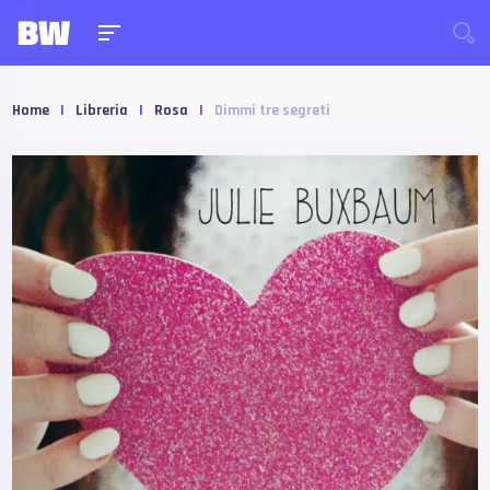
Home
|
Libreria
|
Rosa
|
Dimmi tre segreti