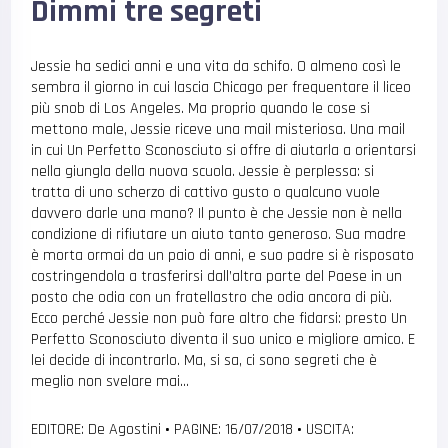
Dimmi tre segreti
Jessie ha sedici anni e una vita da schifo. O almeno così le
sembra il giorno in cui lascia Chicago per frequentare il liceo
più snob di Los Angeles. Ma proprio quando le cose si
mettono male, Jessie riceve una mail misteriosa. Una mail
in cui Un Perfetto Sconosciuto si offre di aiutarla a orientarsi
nella giungla della nuova scuola. Jessie è perplessa: si
tratta di uno scherzo di cattivo gusto o qualcuno vuole
davvero darle una mano? Il punto è che Jessie non è nella
condizione di rifiutare un aiuto tanto generoso. Sua madre
è morta ormai da un paio di anni, e suo padre si è risposato
costringendola a trasferirsi dall’altra parte del Paese in un
posto che odia con un fratellastro che odia ancora di più.
Ecco perché Jessie non può fare altro che fidarsi: presto Un
Perfetto Sconosciuto diventa il suo unico e migliore amico. E
lei decide di incontrarlo. Ma, si sa, ci sono segreti che è
meglio non svelare mai…
EDITORE: De Agostini
•
PAGINE: 16/07/2018
•
USCITA: