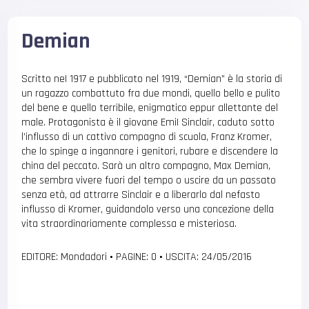
Demian
Scritto neI 1917 e pubblicato nel 1919, “Demian” è la storia di
un ragazzo combattuto fra due mondi, quello bello e pulito
del bene e quello terribile, enigmatico eppur allettante del
male. Protagonista è il giovane EmiI Sinclair, caduto sotto
l’influsso di un cattivo compagno di scuola, Franz Kromer,
che lo spinge a ingannare i genitori, rubare e discendere la
china del peccato. Sarà un altro compagno, Max Demian,
che sembra vivere fuori del tempo o uscire da un passato
senza età, ad attrarre Sinclair e a liberarlo dal nefasto
influsso di Kromer, guidandolo verso una concezione della
vita straordinariamente complessa e misteriosa.
EDITORE: Mondadori
•
PAGINE: 0
•
USCITA: 24/05/2016