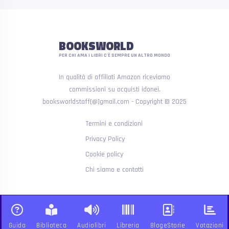
BOOKSWORLD
PER CHI AMA I LIBRI C'È SEMPRE UN ALTRO MONDO
In qualità di affiliati Amazon riceviamo
commissioni su acquisti idonei.
booksworldstaff[@]gmail.com - Copyright © 2025
Termini e condizioni
Privacy Policy
Cookie policy
Chi siamo e contatti
Guida
Biblioteca
Audiolibri
Libreria
BlogeStorie
Votazioni