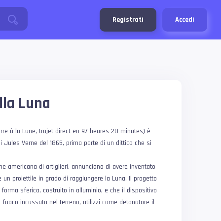
Registrati
Accedi
lla Luna
erre à la Lune, trajet direct en 97 heures 20 minutes) è
 Jules Verne del 1865, prima parte di un dittico che si
ne americana di artiglieri, annunciano di avere inventato
n proiettile in grado di raggiungere la Luna. Il progetto
i forma sferica, costruito in alluminio, e che il dispositivo
fuoco incassata nel terreno, utilizzi come detonatore il