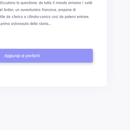
i discutono la questione, da tutto il mondo arrivano i soldi
hel Ardan, un avventuriero francese, propone di
ile da sferica a cilindro-conica cosi da potervi entrare,
l primo astronauta della storia…
Aggiungi ai preferiti