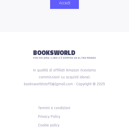
Accedi
BOOKSWORLD
PER CHI AMA I LIBRI C'È SEMPRE UN ALTRO MONDO
In qualità di affiliati Amazon riceviamo
commissioni su acquisti idonei.
booksworldstaff[@]gmail.com - Copyright © 2025
Termini e condizioni
Privacy Policy
Cookie policy