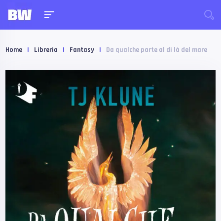
Home
|
Libreria
|
Fantasy
|
Da qualche parte al di là del mare