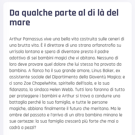
Da qualche parte al di là del
mare
Arthur Parnassus vive una bella vita costruita sulle ceneri di
una brutta vita. È il direttore di uno strano orfanotrofio su
un’isola lontana e spera di diventare presto il padre
adottivo di sei bambini magici che vi abitano. Nessuno di
loro deve provare quel dolore che lui stesso ha provato da
bambino. A fianco ha il suo grande amore, Linus Baker, ex
assistente sociale del Dipartimento della Gioventù Magica; e
ci sono Zoe Chapelwhite, spiritello dell’isola, e la sua
fidanzata, la sindaca Helen Webb. Tutti loro faranno di tutto
per proteggere i bambini e Arthur si trova a condurre una
battaglia perché la sua famiglia, e tutte le persone
magiche, abbiano finalmente il futuro che meritano. Ma le
ombre del passato e l’arrivo di un altro bambino minano le
sue certezze: la sua famiglia crescerà più forte che mai o
cadrà a pezzi?