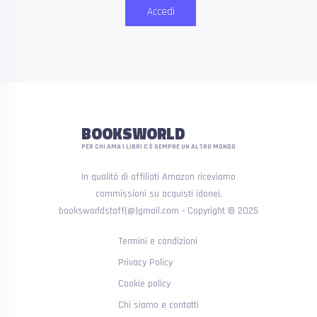
Accedi
BOOKSWORLD
PER CHI AMA I LIBRI C'È SEMPRE UN ALTRO MONDO
In qualità di affiliati Amazon riceviamo
commissioni su acquisti idonei.
booksworldstaff[@]gmail.com - Copyright © 2025
Termini e condizioni
Privacy Policy
Cookie policy
Chi siamo e contatti