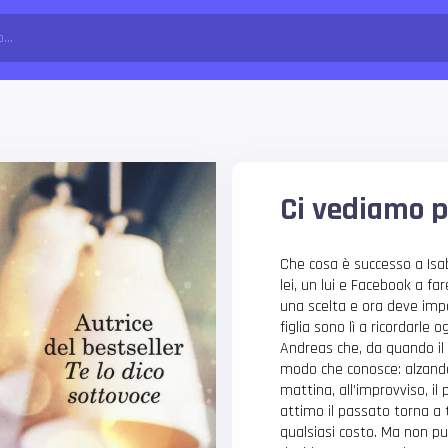
Ci vediamo p
Che cosa è successo a Isa
lei, un lui e Facebook a f
una scelta e ora deve impar
figlia sono lì a ricordarle
Andreas che, da quando il 
modo che conosce: alzand
mattina, all’improvviso, il 
attimo il passato torna a 
qualsiasi costo. Ma non p