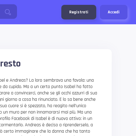
Registrati
Accedi
resto
bel e Andreas? La loro sembrava una favola: una
are da cupido. Ma a un certo punto Isabel ha fatto
are a convincerci, anche se gli occhi azzurri di sua
 ogni giorno a cosa ha rinunciato. E lo sa bene anche
suo cuore si è spezzato, ha reagito nell’unico
o un muro per non innamorarsi mai più. Ma una
profilo Facebook di Isabel è di nuovo attivo: in un
tormentarlo. Andreas è deciso a riprendersela, a
uò certo immaginare che la donna che ha tanto