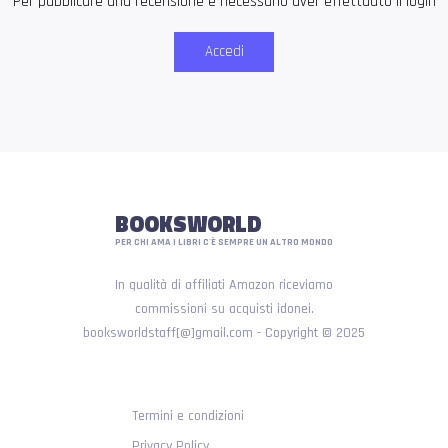
Per pubblicare una recensione è necessario aver effettuato il login
Accedi
BOOKSWORLD
PER CHI AMA I LIBRI C'È SEMPRE UN ALTRO MONDO
In qualità di affiliati Amazon riceviamo
commissioni su acquisti idonei.
booksworldstaff[@]gmail.com - Copyright © 2025
Termini e condizioni
Privacy Policy