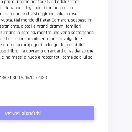
un parco a tema per turisti; ad adolescenti
 disfunzionali degli adulti ma non ancora
risia; a donne che si aggirano sole in case
 e vuote. Nel mondo di Peter Cameron, sospeso in
traniante, piccoli e grandi drammi familiari,
consumano in sordina, mentre una vena sotterranea
a e finisce inesorabilmente per travolgerla e
i, saremo accompagnati a lungo da un sottile
so il libro – e dovremo arrenderci all’evidenza che
ci ha messi a nudo e raccontati, come solo lui sa
 188
•
USCITA: 16/05/2023
Aggiungi ai preferiti