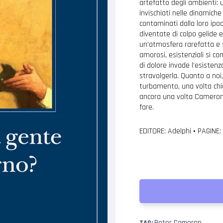
artefatto degli ambienti: 
invischiati nelle dinamiche
contaminati dalla loro ipoc
diventate di colpo gelide
un’atmosfera rarefatta e s
amorosi, esistenziali si 
di dolore invade l’esistenz
stravolgerla. Quanto a no
turbamento, una volta chiu
ancora una volta Cameron 
fare.
EDITORE: Adelphi
•
PAGINE:
Peter Cameron