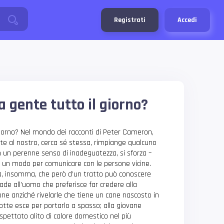
Registrati
Accedi
a gente tutto il giorno?
giorno? Nel mondo dei racconti di Peter Cameron,
te al nostro, cerca sé stessa, rimpiange qualcuno
on un perenne senso di inadeguatezza, si sforza –
e un modo per comunicare con le persone vicine.
a, insomma, che però d’un tratto può conoscere
ade all’uomo che preferisce far credere alla
one anziché rivelarle che tiene un cane nascosto in
notte esce per portarlo a spasso; alla giovane
spettato alito di calore domestico nel più