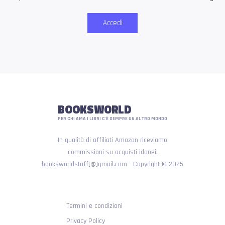
Accedi
BOOKSWORLD
PER CHI AMA I LIBRI C'È SEMPRE UN ALTRO MONDO
In qualità di affiliati Amazon riceviamo
commissioni su acquisti idonei.
booksworldstaff[@]gmail.com - Copyright © 2025
Termini e condizioni
Privacy Policy