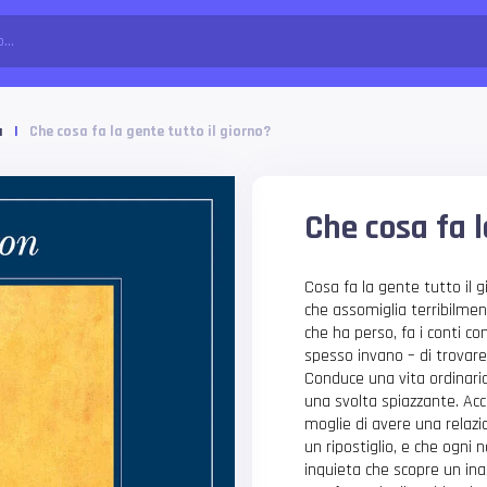
a
|
Che cosa fa la gente tutto il giorno?
Che cosa fa l
Cosa fa la gente tutto il 
che assomiglia terribilmen
che ha perso, fa i conti c
spesso invano – di trovar
Conduce una vita ordinari
una svolta spiazzante. Acc
moglie di avere una relazi
un ripostiglio, e che ogni 
inquieta che scopre un ina