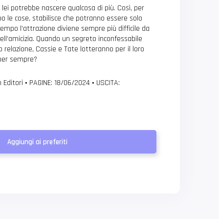
 lei potrebbe nascere qualcosa di più. Così, per
po le cose, stabilisce che potranno essere solo
tempo l’attrazione diviene sempre più difficile da
 dell’amicizia. Quando un segreto inconfessabile
 relazione, Cassie e Tate lotteranno per il loro
 per sempre?
 Editori
•
PAGINE: 18/06/2024
•
USCITA:
Aggiungi ai preferiti