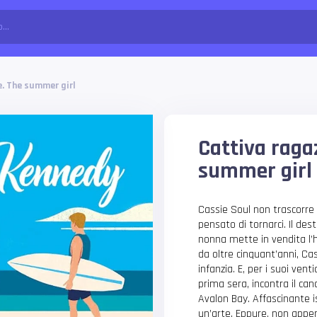
. The summer girl
Cattiva raga
summer girl
Cassie Soul non trascorre
pensato di tornarci. Il de
nonna mette in vendita l’h
da oltre cinquant’anni, Cas
infanzia. E, per i suoi venti
prima sera, incontra il cand
Avalon Bay. Affascinante ist
un’arte. Eppure, non appe