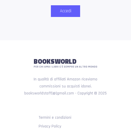
Accedi
BOOKSWORLD
PER CHI AMA I LIBRI C'È SEMPRE UN ALTRO MONDO
In qualità di affiliati Amazon riceviamo
commissioni su acquisti idonei.
booksworldstaff[@]gmail.com - Copyright © 2025
Termini e condizioni
Privacy Policy