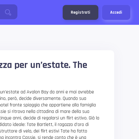
Registrati
Accedi
zza per un’estate. The
 un’estate ad Avalon Bay da anni e mai avrebbe
stino, però, decide diversamente. Quando sua
otel fronte spiaggia che appartiene alla famiglia
sie si ritrova nella cittadina di mare della sua
cinque anni, decide di regalarsi un flirt estivo. Già la
idato ideale: Tate Bartlett, il ragazzo d’oro di
ruttore di vela, dei flirt estivi Tate ha fatto
na incontra Cassie, si rende conto che è una