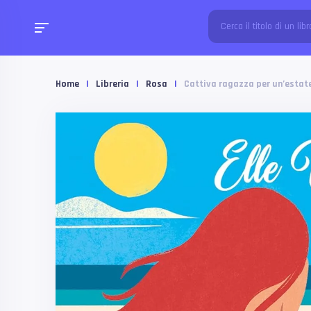
Home
|
Libreria
|
Rosa
|
Cattiva ragazza per un’estate