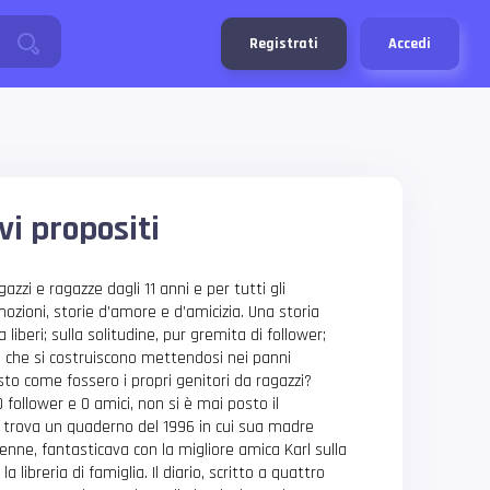
Registrati
Accedi
vi propositi
gazzi e ragazze dagli 11 anni e per tutti gli
ozioni, storie d’amore e d’amicizia. Una storia
a liberi; sulla solitudine, pur gremita di follower;
oni che si costruiscono mettendosi nei panni
iesto come fossero i propri genitori da ragazzi?
0 follower e 0 amici, non si è mai posto il
, trova un quaderno del 1996 in cui sua madre
enne, fantasticava con la migliore amica Karl sulla
la libreria di famiglia. Il diario, scritto a quattro