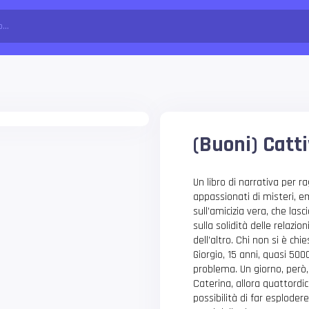
(Buoni) Catti
Un libro di narrativa per ra
appassionati di misteri, em
sull’amicizia vera, che lasci
sulla solidità delle relazi
dell’altro. Chi non si è ch
Giorgio, 15 anni, quasi 500
problema. Un giorno, però
Caterina, allora quattordic
possibilità di far esplodere 