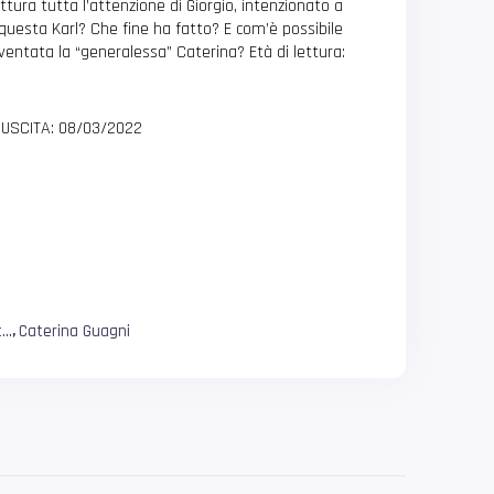
tura tutta l’attenzione di Giorgio, intenzionato a
è questa Karl? Che fine ha fatto? E com’è possibile
diventata la “generalessa” Caterina? Età di lettura:
USCITA: 08/03/2022
...
Caterina Guagni
,