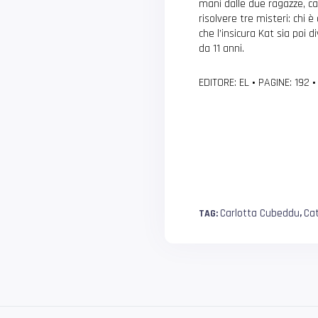
mani dalle due ragazze, cat
risolvere tre misteri: chi 
che l’insicura Kat sia poi 
da 11 anni.
EDITORE: EL
•
PAGINE: 192
•
Carlotta Cubeddu
Cat
TAG:
,