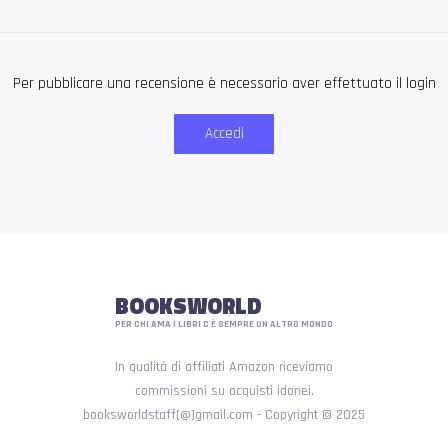
Per pubblicare una recensione è necessario aver effettuato il login
Accedi
BOOKSWORLD
PER CHI AMA I LIBRI C'È SEMPRE UN ALTRO MONDO
In qualità di affiliati Amazon riceviamo
commissioni su acquisti idonei.
booksworldstaff[@]gmail.com - Copyright © 2025