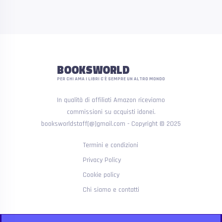
BOOKSWORLD
PER CHI AMA I LIBRI C'È SEMPRE UN ALTRO MONDO
In qualità di affiliati Amazon riceviamo
commissioni su acquisti idonei.
booksworldstaff[@]gmail.com - Copyright © 2025
Termini e condizioni
Privacy Policy
Cookie policy
Chi siamo e contatti