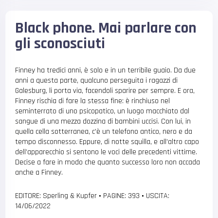
Black phone. Mai parlare con
gli sconosciuti
Finney ha tredici anni, è solo e in un terribile guaio. Da due
anni a questa parte, qualcuno perseguita i ragazzi di
Galesburg, li porta via, facendoli sparire per sempre. E ora,
Finney rischia di fare la stessa fine: è rinchiuso nel
seminterrato di uno psicopatico, un luogo macchiato dal
sangue di una mezza dozzina di bambini uccisi. Con lui, in
quella cella sotterranea, c’è un telefono antico, nero e da
tempo disconnesso. Eppure, di notte squilla, e all’altro capo
dell’apparecchio si sentono le voci delle precedenti vittime.
Decise a fare in modo che quanto successo loro non accada
anche a Finney.
EDITORE: Sperling & Kupfer
•
PAGINE: 393
•
USCITA:
14/06/2022