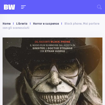
Home
|
Libreria
|
Horror e suspense
|
Black phone. Mai parlare
con gli sconosciuti