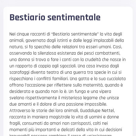
Bestiario sentimentale
Nei cinque racconti di “Bestiario sentimentale” la vita degli
animali, governata dagli istinti e dalle leggi implacabili della
natura, si fa specchio delle relazioni tra esseri umani. Così,
osservando la silenziosa esistenza dei pesci combattenti,
una donna si trova a fare i conti con la crudeltà che nasce in
un rapporto di coppia agli sgoccioli. Una casa invasa dagli
scarafaggi diventa teatro di una guerra tra specie in cui si
rispecchiano i conflitti familiari. Una gatta e la sua cucciolata
offrono l’occasione per riflettere sulla maternità, quando è
desiderata e quando non lo è. Un fungo e una vipera
svelano rispettivamente il misterioso legame che unisce
due amanti e il dolore di una passione impossibile.
Attraverso le storie dei loro animali, Guadalupe Nettel,
racconta in maniera magistrale la vita di uomini e donne
fragili, consumati da amori non corrisposti, colti nei
momenti più importanti e delicati della vita in cui decisioni