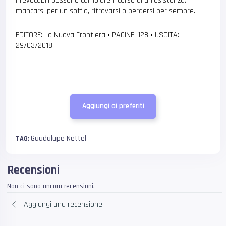
irrevocabili possono cambiare il corso di un’esistenza:
mancarsi per un soffio, ritrovarsi o perdersi per sempre.
EDITORE: La Nuova Frontiera
•
PAGINE: 128
•
USCITA:
29/03/2018
Aggiungi ai preferiti
Guadalupe Nettel
TAG:
Recensioni
Non ci sono ancora recensioni.
Aggiungi una recensione