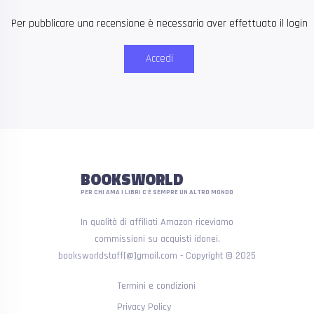
Per pubblicare una recensione è necessario aver effettuato il login
Accedi
BOOKSWORLD
PER CHI AMA I LIBRI C'È SEMPRE UN ALTRO MONDO
In qualità di affiliati Amazon riceviamo
commissioni su acquisti idonei.
booksworldstaff[@]gmail.com - Copyright © 2025
Termini e condizioni
Privacy Policy