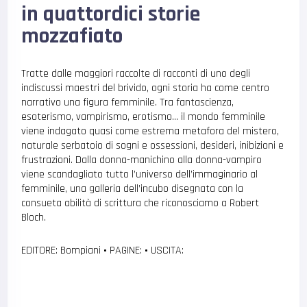
in quattordici storie
mozzafiato
Tratte dalle maggiori raccolte di racconti di uno degli
indiscussi maestri del brivido, ogni storia ha come centro
narrativo una figura femminile. Tra fantascienza,
esoterismo, vampirismo, erotismo… il mondo femminile
viene indagato quasi come estrema metafora del mistero,
naturale serbatoio di sogni e ossessioni, desideri, inibizioni e
frustrazioni. Dalla donna-manichino alla donna-vampiro
viene scandagliato tutto l’universo dell’immaginario al
femminile, una galleria dell’incubo disegnata con la
consueta abilità di scrittura che riconosciamo a Robert
Bloch.
EDITORE: Bompiani
•
PAGINE:
•
USCITA: