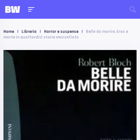
Home
|
Libreria
|
Horror e suspense
|
Belle da morire. Eros e
morte in quattordici storie mozzafiato