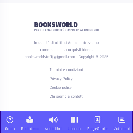
BOOKSWORLD
PER CHI AMA I LIBRI C'È SEMPRE UN ALTRO MONDO
In qualità di affiliati Amazon riceviamo
commissioni su acquisti idonei.
booksworldstaff[@]gmail.com - Copyright © 2025
Termini e condizioni
Privacy Policy
Cookie policy
Chi siamo e contatti
Guida
Biblioteca
Audiolibri
Libreria
BlogeStorie
Votazioni