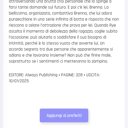
attraversando una brutta crisi personale che lo spinge a
farsi tante domande sul futuro. E poi c’è lei, Brenna. La
bellissima, organizzata, combattiva Brenna, che lui adora
punzecchiare in una serie infinita di botta e risposta che non
riescono a celare l’attrazione che prova per lei. Quando Rye
ascolta il momento di debolezza della ragazza, coglie subito
l’occasione: può aiutarla a soddisfare il suo bisogno di
intimità, perché è lo stesso vuoto che avverte lui. Un
accordo segreto tra due persone che apparentemente si
odiano e che lavorano insieme? Non può che finire male,
soprattutto se i sentimenti ci metteranno lo zampino.
EDITORE: Always Publishing
•
PAGINE: 328
•
USCITA:
10/01/2025
Aggiungi ai preferiti