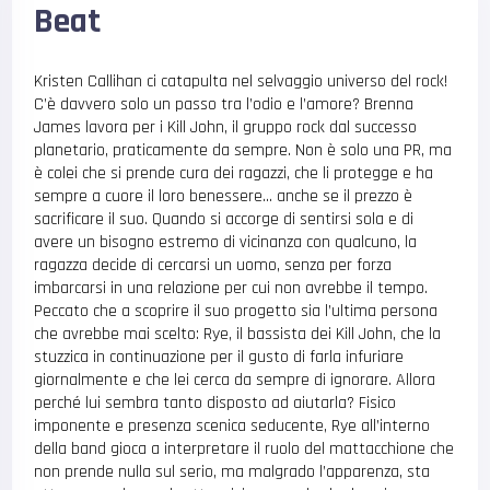
Beat
Kristen Callihan ci catapulta nel selvaggio universo del rock!
C’è davvero solo un passo tra l’odio e l’amore? Brenna
James lavora per i Kill John, il gruppo rock dal successo
planetario, praticamente da sempre. Non è solo una PR, ma
è colei che si prende cura dei ragazzi, che li protegge e ha
sempre a cuore il loro benessere… anche se il prezzo è
sacrificare il suo. Quando si accorge di sentirsi sola e di
avere un bisogno estremo di vicinanza con qualcuno, la
ragazza decide di cercarsi un uomo, senza per forza
imbarcarsi in una relazione per cui non avrebbe il tempo.
Peccato che a scoprire il suo progetto sia l’ultima persona
che avrebbe mai scelto: Rye, il bassista dei Kill John, che la
stuzzica in continuazione per il gusto di farla infuriare
giornalmente e che lei cerca da sempre di ignorare. Allora
perché lui sembra tanto disposto ad aiutarla? Fisico
imponente e presenza scenica seducente, Rye all’interno
della band gioca a interpretare il ruolo del mattacchione che
non prende nulla sul serio, ma malgrado l’apparenza, sta