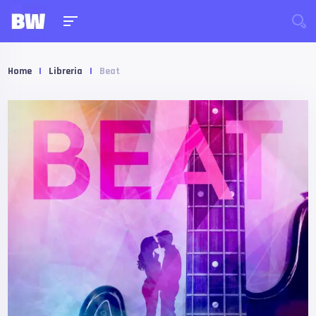
Home
|
Libreria
|
Beat