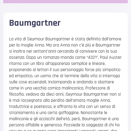
Baumgartner
La vita di Seymour Baumgartner è stata definita dall’amore
per la moglie Anna. Ma ora Anna non c’è più e Baumgartner
si inoltra nei settant’anni cercando di convivere con la sua
assenza. Dopo un romanzo-mondo come “4321”, Paul Auster
ritorna con un libro all’apparenza semplice e lineare,
proponendo ai lettori il suo personaggio forse più simpatico
ed empatico, un uomo che al termine della vita si interroga
sulle cose essenziali, inciampando e andando a sbattere
come in una vecchia comica malinconica. Professore di
filosofia, vedovo da dieci anni, Seymour Baumgartner non si
è mai rassegnato alla perdita dell’amata moglie Anna,
traduttrice e poetessa, e affronta la vita con un senso di
straniamento e una certa goffaggine. Nonostante le
malinconie e gli acciacchi dell’età, però, Baumgartner è una
persona affabile e generosa. Possiede la saggezza di chi ha