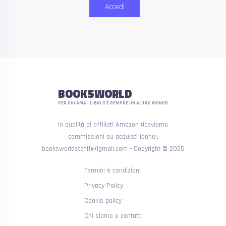
Accedi
BOOKSWORLD
PER CHI AMA I LIBRI C'È SEMPRE UN ALTRO MONDO
In qualità di affiliati Amazon riceviamo
commissioni su acquisti idonei.
booksworldstaff[@]gmail.com - Copyright © 2025
Termini e condizioni
Privacy Policy
Cookie policy
Chi siamo e contatti