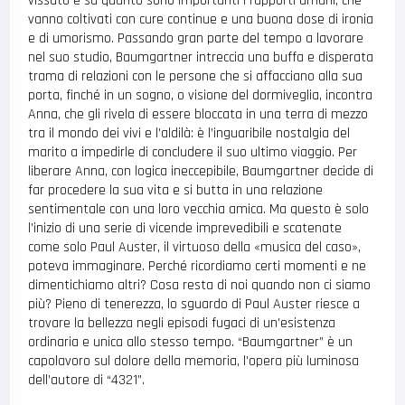
vissuto e sa quanto sono importanti i rapporti umani, che
vanno coltivati con cure continue e una buona dose di ironia
e di umorismo. Passando gran parte del tempo a lavorare
nel suo studio, Baumgartner intreccia una buffa e disperata
trama di relazioni con le persone che si affacciano alla sua
porta, finché in un sogno, o visione del dormiveglia, incontra
Anna, che gli rivela di essere bloccata in una terra di mezzo
tra il mondo dei vivi e l’aldilà: è l’inguaribile nostalgia del
marito a impedirle di concludere il suo ultimo viaggio. Per
liberare Anna, con logica ineccepibile, Baumgartner decide di
far procedere la sua vita e si butta in una relazione
sentimentale con una loro vecchia amica. Ma questo è solo
l’inizio di una serie di vicende imprevedibili e scatenate
come solo Paul Auster, il virtuoso della «musica del caso»,
poteva immaginare. Perché ricordiamo certi momenti e ne
dimentichiamo altri? Cosa resta di noi quando non ci siamo
più? Pieno di tenerezza, lo sguardo di Paul Auster riesce a
trovare la bellezza negli episodi fugaci di un’esistenza
ordinaria e unica allo stesso tempo. “Baumgartner” è un
capolavoro sul dolore della memoria, l’opera più luminosa
dell’autore di “4321”.