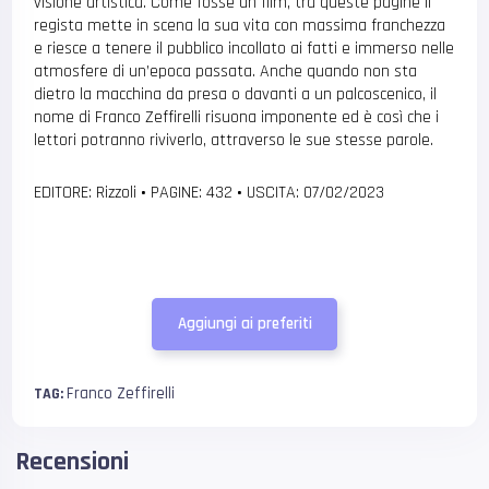
visione artistica. Come fosse un film, tra queste pagine il
regista mette in scena la sua vita con massima franchezza
e riesce a tenere il pubblico incollato ai fatti e immerso nelle
atmosfere di un’epoca passata. Anche quando non sta
dietro la macchina da presa o davanti a un palcoscenico, il
nome di Franco Zeffirelli risuona imponente ed è così che i
lettori potranno riviverlo, attraverso le sue stesse parole.
EDITORE: Rizzoli
•
PAGINE: 432
•
USCITA: 07/02/2023
Aggiungi ai preferiti
Franco Zeffirelli
TAG:
Recensioni