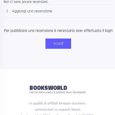
Non ci sono ancora recensioni.
Aggiungi una recensione
Per pubblicare una recensione è necessario aver effettuato il login
Accedi
BOOKSWORLD
PER CHI AMA I LIBRI C'È SEMPRE UN ALTRO MONDO
In qualità di affiliati Amazon riceviamo
commissioni su acquisti idonei.