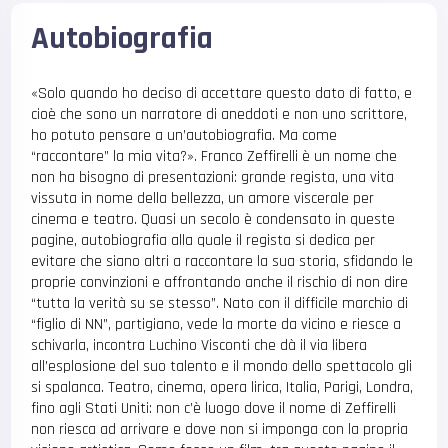
Autobiografia
«Solo quando ho deciso di accettare questo dato di fatto, e
cioè che sono un narratore di aneddoti e non uno scrittore,
ho potuto pensare a un’autobiografia. Ma come
“raccontare” la mia vita?». Franco Zeffirelli è un nome che
non ha bisogno di presentazioni: grande regista, una vita
vissuta in nome della bellezza, un amore viscerale per
cinema e teatro. Quasi un secolo è condensato in queste
pagine, autobiografia alla quale il regista si dedica per
evitare che siano altri a raccontare la sua storia, sfidando le
proprie convinzioni e affrontando anche il rischio di non dire
“tutta la verità su se stesso”. Nato con il difficile marchio di
“figlio di NN”, partigiano, vede la morte da vicino e riesce a
schivarla, incontra Luchino Visconti che dà il via libera
all’esplosione del suo talento e il mondo dello spettacolo gli
si spalanca. Teatro, cinema, opera lirica, Italia, Parigi, Londra,
fino agli Stati Uniti: non c’è luogo dove il nome di Zeffirelli
non riesca ad arrivare e dove non si imponga con la propria