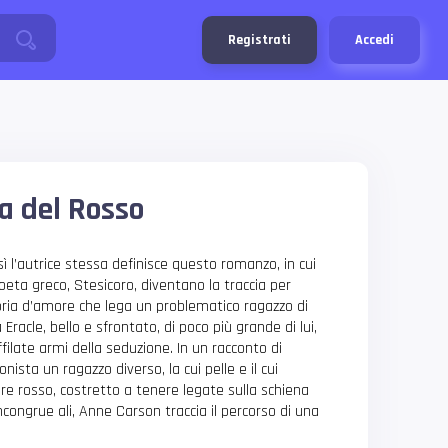
Registrati
Accedi
a del Rosso
 l’autrice stessa definisce questo romanzo, in cui
oeta greco, Stesicoro, diventano la traccia per
ria d’amore che lega un problematico ragazzo di
 Eracle, bello e sfrontato, di poco più grande di lui,
ilate armi della seduzione. In un racconto di
nista un ragazzo diverso, la cui pelle e il cui
re rosso, costretto a tenere legate sulla schiena
ncongrue ali, Anne Carson traccia il percorso di una