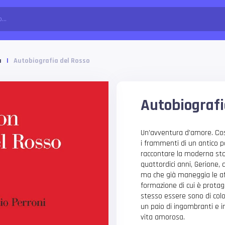
a
|
Autobiografia del Rosso
Autobiografi
Un’avventura d’amore. Così
i frammenti di un antico p
raccontare la moderna sto
quattordici anni, Gerione, a
ma che già maneggia le aff
formazione di cui è protago
stesso essere sono di colo
un paio di ingombranti e i
vita amorosa.