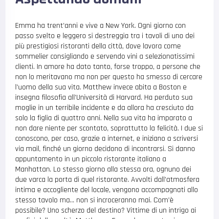
Emma ha trent’anni e vive a New York. Ogni giorno con
passo svelto e leggero si destreggia tra i tavoli di uno dei
più prestigiosi ristoranti della città, dove lavora come
sommelier consigliando e servendo vini a selezionatissimi
clienti. In amore ha dato tanto, forse troppo, a persone che
non lo meritavano ma non per questo ha smesso di cercare
l’uomo della sua vita. Matthew invece abita a Boston e
insegna filosofia all’Università di Harvard. Ha perduto sua
moglie in un terribile incidente e da allora ha cresciuto da
solo la figlia di quattro anni. Nella sua vita ha imparato a
non dare niente per scontato, soprattutto la felicità. I due si
conoscono, per caso, grazie a internet, e iniziano a scriversi
via mail, finché un giorno decidono di incontrarsi. Si danno
appuntamento in un piccolo ristorante italiano a
Manhattan. Lo stesso giorno alla stessa ora, ognuno dei
due varca la porta di quel ristorante. Avvolti dall’atmosfera
intima e accogliente del locale, vengono accompagnati allo
stesso tavolo ma… non si incroceranno mai. Com’è
possibile? Uno scherzo del destino? Vittime di un intrigo ai