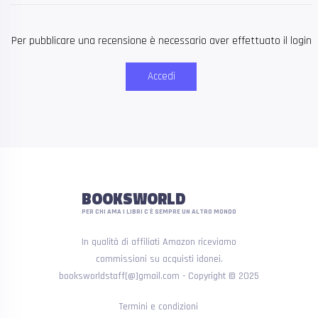
Per pubblicare una recensione è necessario aver effettuato il login
Accedi
BOOKSWORLD
PER CHI AMA I LIBRI C'È SEMPRE UN ALTRO MONDO
In qualità di affiliati Amazon riceviamo
commissioni su acquisti idonei.
booksworldstaff[@]gmail.com - Copyright © 2025
Termini e condizioni