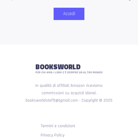
Accedi
BOOKSWORLD
PER CHI AMA I LIBRI C'È SEMPRE UN ALTRO MONDO
In qualità di affiliati Amazon riceviamo
commissioni su acquisti idonei.
booksworldstaff[@]gmail.com - Copyright © 2025
Termini e condizioni
Privacy Policy