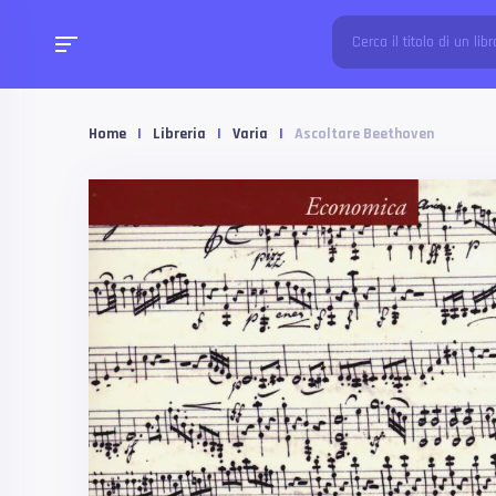
Home
|
Libreria
|
Varia
|
Ascoltare Beethoven